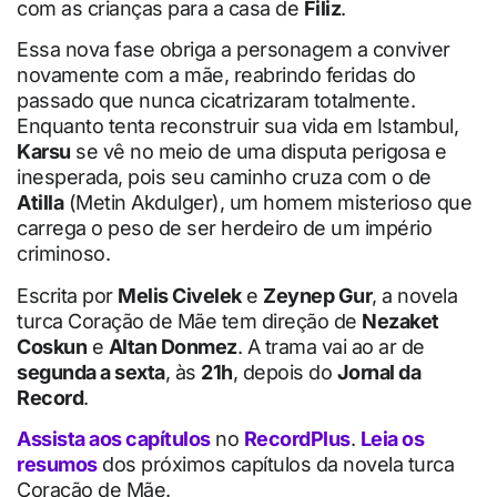
com as crianças para a casa de
Filiz
.
Essa nova fase obriga a personagem a conviver
novamente com a mãe, reabrindo feridas do
passado que nunca cicatrizaram totalmente.
Enquanto tenta reconstruir sua vida em Istambul,
Karsu
se vê no meio de uma disputa perigosa e
inesperada, pois seu caminho cruza com o de
Atilla
(Metin Akdulger), um homem misterioso que
carrega o peso de ser herdeiro de um império
criminoso.
Escrita por
Melis Civelek
e
Zeynep Gur
, a novela
turca Coração de Mãe tem direção de
Nezaket
Coskun
e
Altan Donmez
. A trama vai ao ar de
segunda a sexta
, às
21h
, depois do
Jornal da
Record
.
Assista aos capítulos
no
RecordPlus
.
Leia os
resumos
dos próximos capítulos da novela turca
Coração de Mãe.