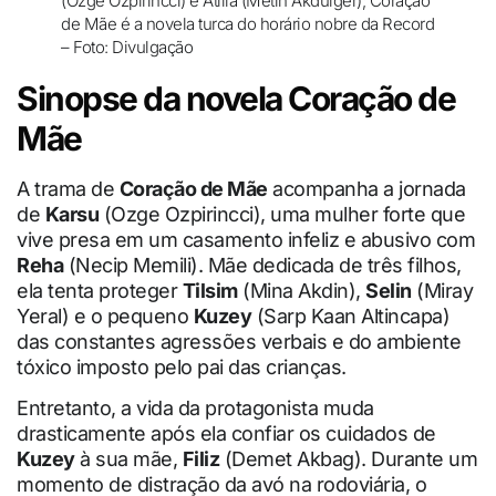
(Ozge Ozpirincci) e Atilla (Metin Akdulger); Coração
de Mãe é a novela turca do horário nobre da Record
– Foto: Divulgação
Sinopse da novela Coração de
Mãe
A trama de
Coração de Mãe
acompanha a jornada
de
Karsu
(Ozge Ozpirincci), uma mulher forte que
vive presa em um casamento infeliz e abusivo com
Reha
(Necip Memili). Mãe dedicada de três filhos,
ela tenta proteger
Tilsim
(Mina Akdin),
Selin
(Miray
Yeral) e o pequeno
Kuzey
(Sarp Kaan Altincapa)
das constantes agressões verbais e do ambiente
tóxico imposto pelo pai das crianças.
Entretanto, a vida da protagonista muda
drasticamente após ela confiar os cuidados de
Kuzey
à sua mãe,
Filiz
(Demet Akbag). Durante um
momento de distração da avó na rodoviária, o