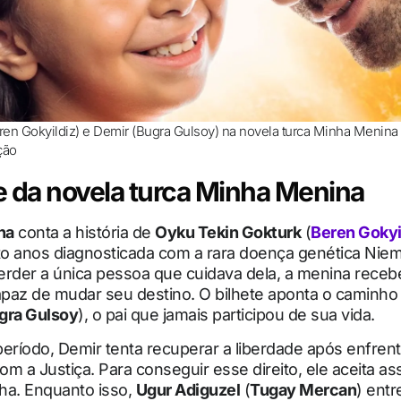
en Gokyildiz) e Demir (Bugra Gulsoy) na novela turca Minha Menina 
ção
 da novela turca Minha Menina
na
conta a história de
Oyku Tekin Gokturk
(
Beren Gokyi
ito anos diagnosticada com a rara doença genética Nie
erder a única pessoa que cuidava dela, a menina rece
paz de mudar seu destino. O bilhete aponta o caminho
gra Gulsoy
), o pai que jamais participou de sua vida.
ríodo, Demir tenta recuperar a liberdade após enfrent
m a Justiça. Para conseguir esse direito, ele aceita as
lha. Enquanto isso,
Ugur Adiguzel
(
Tugay Mercan
) ent