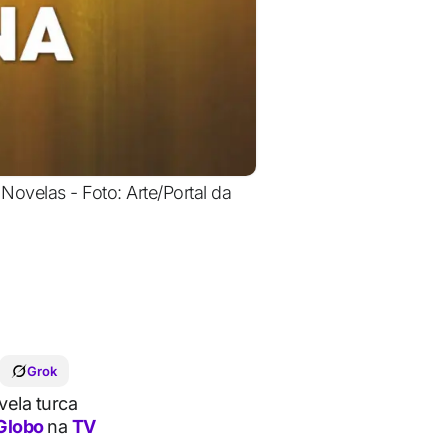
ovelas - Foto: Arte/Portal da
Grok
ela turca
Globo
na
TV