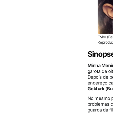
Oyku (Ber
Reprodu
Sinopse
Minha Meni
garota de o
Depois de p
endereço ca
Gokturk
(
Bu
No mesmo pe
problemas co
guarda da fi