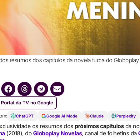
dos resumos dos capítulos da novela turca do Globoplay N
 Portal da TV no Google
om:
ChatGPT
Google AI Mode
Claude
Perplexity
xclusividade os resumos dos
próximos capítulos
da nov
na
(2018), do
Globoplay Novelas
, canal de folhetins da