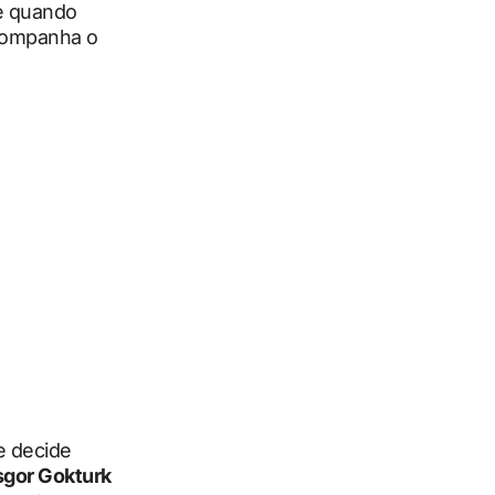
te quando
ompanha o
e decide
gor Gokturk