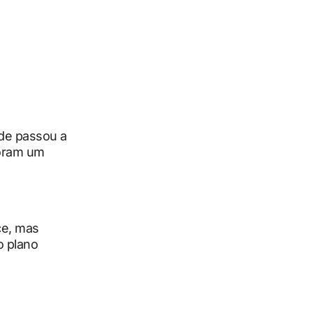
nde passou a
boram um
ce, mas
o plano