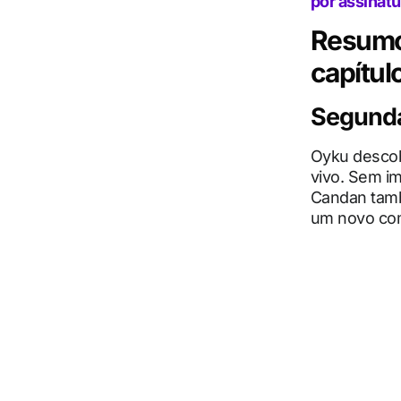
por assinatu
Resumo
capítulo
Segunda-
Oyku descob
vivo. Sem im
Candan tamb
um novo co