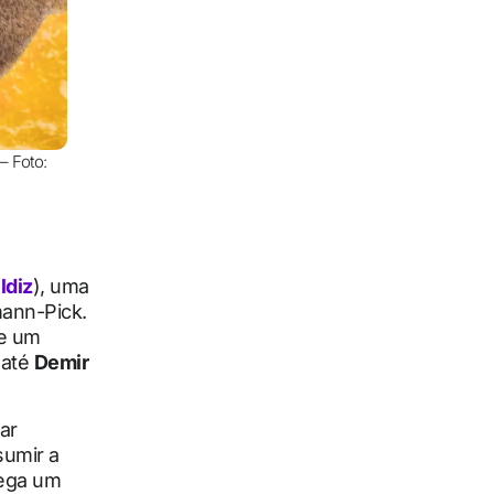
– Foto:
ldiz
), uma
mann-Pick.
be um
 até
Demir
ar
sumir a
rega um