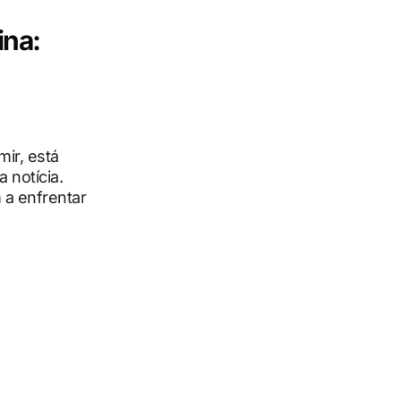
na:
ir, está
 notícia.
a enfrentar