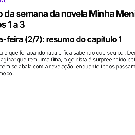
ra
.
 da semana da novela Minha Meni
s 1 a 3
feira (2/7): resumo do capítulo 1
re que foi abandonada e fica sabendo que seu pai, Dem
aginar que tem uma filha, o golpista é surpreendido pela
ém se abala com a revelação, enquanto todos passam 
meço.