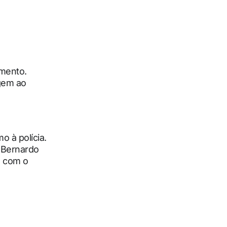
mento.
gem ao
o à polícia.
. Bernardo
a com o