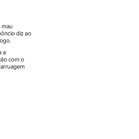
m mau
ôncio diz ao
iogo.
a a
ção com o
 carruagem