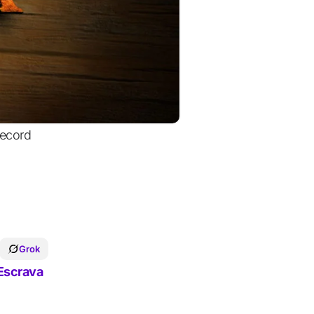
Record
Grok
Escrava