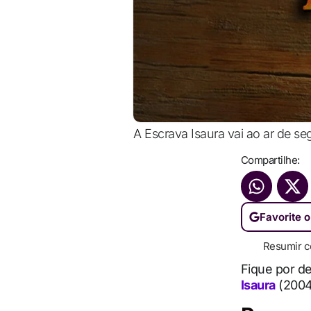
A Escrava Isaura vai ao ar de s
Compartilhe:
Favorite o
Resumir c
Fique por d
Isaura
(2004