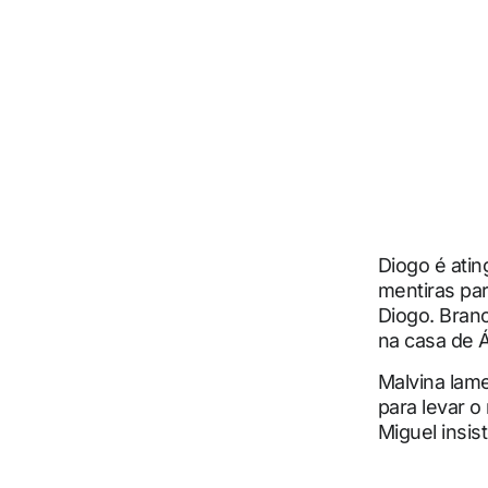
Diogo é atin
mentiras par
Diogo. Branc
na casa de Á
Malvina lam
para levar o
Miguel insis