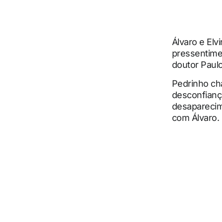
Álvaro e Elv
pressentimen
doutor Paul
Pedrinho cha
desconfianç
desaparecim
com Álvaro.