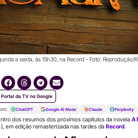
egunda a sexta, às 15h30, na Record - Foto: Reprodução/
 Portal da TV no Google
om:
ChatGPT
Google AI Mode
Claude
Perplexity
entro dos resumos dos próximos capítulos da novela
A 
), em edição remasterizada nas tardes da
Record
.