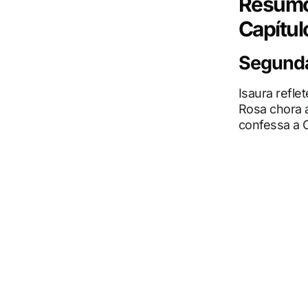
Resumo 
Capítul
Segunda-
Isaura refle
Rosa chora 
confessa a C