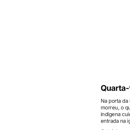
Quarta-f
Na porta da 
morreu, o q
indígena cui
entrada na ig