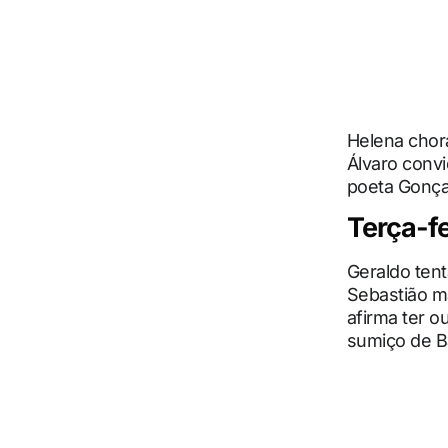
Helena chor
Álvaro conv
poeta Gonçal
Terça-fe
Geraldo tent
Sebastião m
afirma ter o
sumiço de Ba