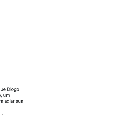
 que Diogo
o, um
a adiar sua