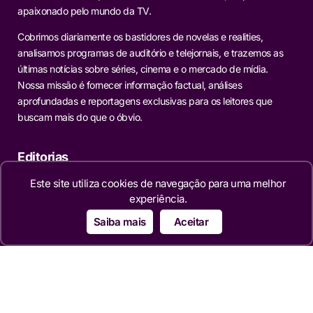
apaixonado pelo mundo da TV.
Cobrimos diariamente os bastidores de novelas e realities,
analisamos programas de auditório e telejornais, e trazemos as
últimas notícias sobre séries, cinema e o mercado de mídia.
Nossa missão é fornecer informação factual, análises
aprofundadas e reportagens exclusivas para os leitores que
buscam mais do que o óbvio.
Editorias
Este site utiliza cookies de navegação para uma melhor
TELEVISÃO
experiência.
NOVELAS
MERCADO
Saiba mais
Aceitar
REALITIES
FAMOSOS
CINEMA
SÉRIES
TECNOLOGIA