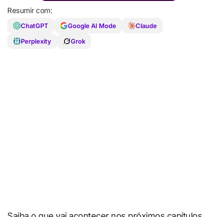
Resumir com:
ChatGPT
Google AI Mode
Claude
Perplexity
Grok
Saiba o que vai acontecer nos próximos capítulos