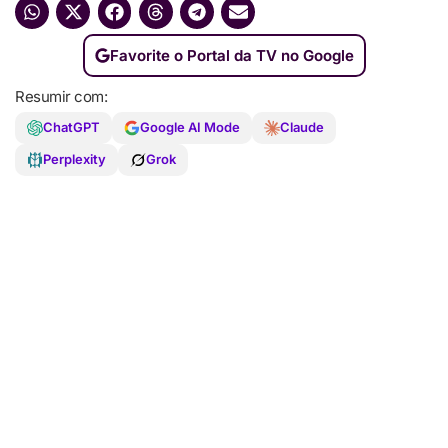
Favorite o Portal da TV no Google
Resumir com:
ChatGPT
Google AI Mode
Claude
Perplexity
Grok