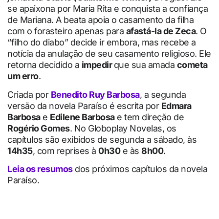
se apaixona por Maria Rita e conquista a confiança
de Mariana. A beata apoia o casamento da filha
com o forasteiro apenas para
afastá-la de Zeca
. O
“filho do diabo” decide ir embora, mas recebe a
notícia da anulação de seu casamento religioso. Ele
retorna decidido a
impedir
que sua amada
cometa
um erro
.
Criada por
Benedito Ruy Barbosa
, a segunda
versão da novela Paraíso é escrita por
Edmara
Barbosa
e
Edilene Barbosa
e tem direção de
Rogério Gomes
. No Globoplay Novelas, os
capítulos são exibidos de segunda a sábado, às
14h35
, com reprises à
0h30
e às
8h00
.
Leia os resumos
dos próximos capítulos da novela
Paraíso.