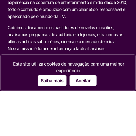
experiência na cobertura de entretenimento e mídia desde 2010,
todo o conteúdo é produzido com um olhar ético, responsável e
apaixonado pelo mundo da TV.
Cobrimos diariamente os bastidores de novelas e realities,
analisamos programas de auditório e telejornais, e trazemos as
últimas notícias sobre séries, cinema e o mercado de mídia.
Nossa missão é fornecer informação factual, análises
aprofundadas e reportagens exclusivas para os leitores que
buscam mais do que o óbvio.
Este site utiliza cookies de navegação para uma melhor
experiência.
Editorias
Saiba mais
Aceitar
TELEVISÃO
NOVELAS
MERCADO
REALITIES
FAMOSOS
CINEMA