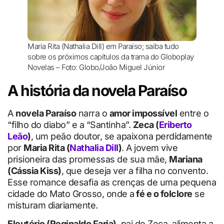
Maria Rita (Nathalia Dill) em Paraíso; saiba tudo
sobre os próximos capítulos da trama do Globoplay
Novelas – Foto: Globo/João Miguel Júnior
A história da novela Paraíso
A
novela Paraíso
narra o
amor impossível
entre o
“filho do diabo” e a “Santinha”.
Zeca (
Eriberto
Leão
)
, um peão doutor, se apaixona perdidamente
por
Maria Rita (
Nathalia Dill
)
. A jovem vive
prisioneira das promessas de sua mãe,
Mariana
(Cássia Kiss)
, que deseja ver a filha no convento.
Esse romance desafia as crenças de uma pequena
cidade do Mato Grosso, onde a
fé e o folclore
se
misturam diariamente.
Eleutério (Reginaldo Faria)
, pai de Zeca, alimenta a