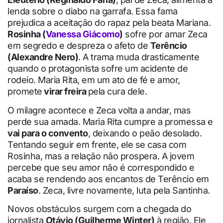
lenda sobre o diabo na garrafa. Essa fama
prejudica a aceitação do rapaz pela beata Mariana.
Rosinha (
Vanessa Giácomo
)
sofre por amar Zeca
em segredo e despreza o afeto de
Terêncio
(Alexandre Nero)
. A trama muda drasticamente
quando o protagonista sofre um acidente de
rodeio. Maria Rita, em um ato de fé e amor,
promete
virar freira
pela cura dele.
O milagre acontece e Zeca volta a andar, mas
perde sua amada. Maria Rita cumpre a promessa e
vai para o convento
, deixando o peão desolado.
Tentando seguir em frente, ele se casa com
Rosinha, mas a relação não prospera. A jovem
percebe que seu amor não é correspondido e
acaba se rendendo aos encantos de Terêncio em
Paraíso
. Zeca, livre novamente, luta pela Santinha.
Novos obstáculos surgem com a chegada do
jornalista
Otávio (Guilherme Winter)
à região. Ele