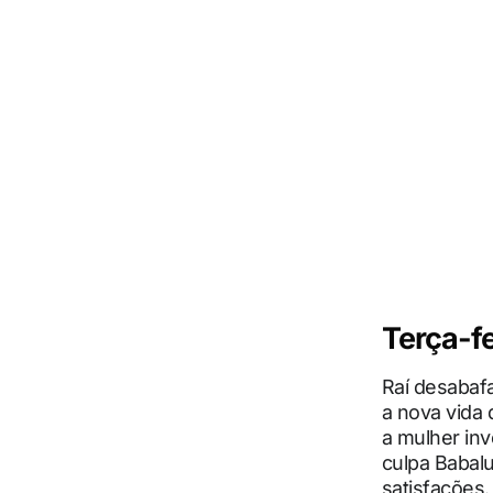
Terça-fe
Raí desabaf
a nova vida 
a mulher inv
culpa Babalu
satisfações.