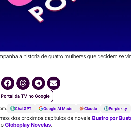
panha a história de quatro mulheres que decidem se vin
 Portal da TV no Google
om:
ChatGPT
Google AI Mode
Claude
Perplexity
umos dos próximos capítulos da novela
Quatro por Quat
no
Globoplay Novelas
.