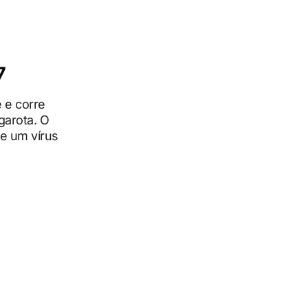
7
 e corre
garota. O
e um vírus