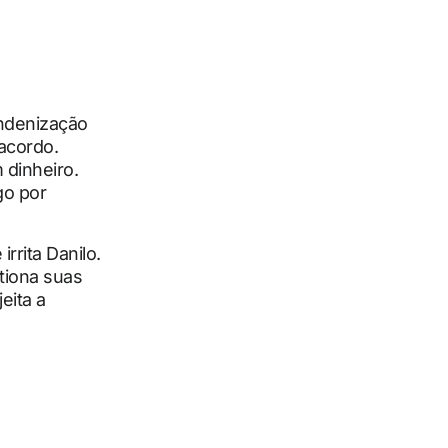
indenização
 acordo.
 dinheiro.
go por
rrita Danilo.
tiona suas
eita a