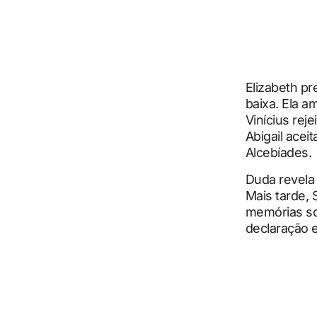
Elizabeth pr
baixa. Ela a
Vinícius rej
Abigail acei
Alcebíades.
Duda revela 
Mais tarde, 
memórias so
declaração e