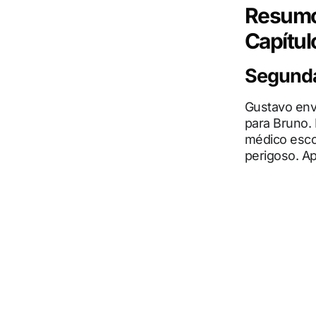
Resumo 
Capítul
Segunda-
Gustavo env
para Bruno. 
médico esco
perigoso. Ap