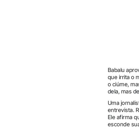
Babalu aprov
que irrita o
o ciúme, mas
dela, mas d
Uma jornalis
entrevista. 
Ele afirma 
esconde sua