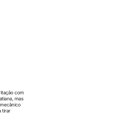
ritação com
Tatiana, mas
o mecânico
tirar