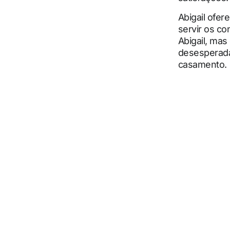
Abigail ofer
servir os c
Abigail, mas
desesperada 
casamento.