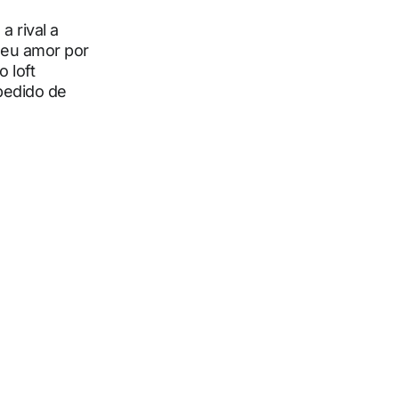
a rival a
seu amor por
 loft
 pedido de