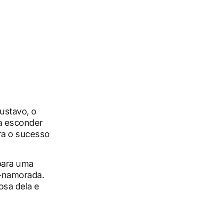
ustavo, o
ta esconder
ara o sucesso
 para uma
x-namorada.
osa dela e