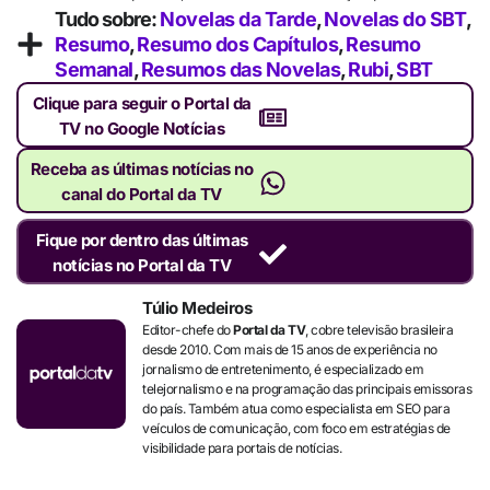
Tudo sobre:
Novelas da Tarde
,
Novelas do SBT
,
Resumo
,
Resumo dos Capítulos
,
Resumo
Semanal
,
Resumos das Novelas
,
Rubi
,
SBT
Clique para seguir o Portal da
TV no Google Notícias
Receba as últimas notícias no
canal do Portal da TV
Fique por dentro das últimas
notícias no Portal da TV
Túlio Medeiros
Editor-chefe do
Portal da TV
, cobre televisão brasileira
desde 2010. Com mais de 15 anos de experiência no
jornalismo de entretenimento, é especializado em
telejornalismo e na programação das principais emissoras
do país. Também atua como especialista em SEO para
veículos de comunicação, com foco em estratégias de
visibilidade para portais de notícias.