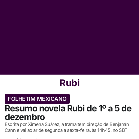
Rubi
FOLHETIM MEXICANO
Resumo novela Rubi de 1º a 5 de
dezembro
Escrita por Ximena Suárez, a trama tem direção de Benjamín
Cann e vai ao ar de segunda a sexta-feira, às 14h45, no SBT