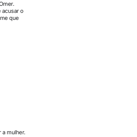
 Omer.
e acusar o
teme que
r a mulher.