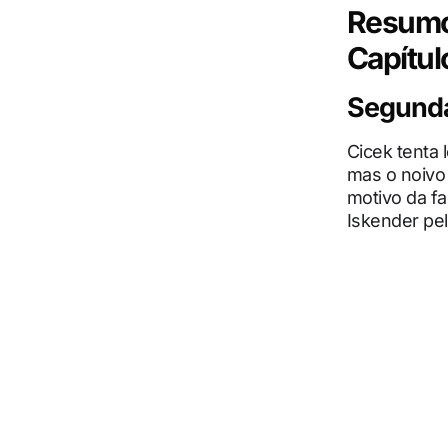
Resumo
Capítul
Segunda-
Cicek tenta 
mas o noivo
motivo da fa
Iskender pe