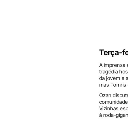
Terça-fe
A imprensa 
tragédia hos
da jovem e a 
mas Tomris 
Ozan discut
comunidade e
Vizinhas es
à roda-gigan