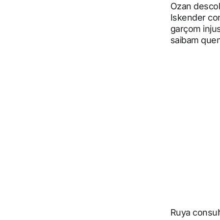
Ozan descob
Iskender co
garçom inju
saibam quem 
Ruya consult