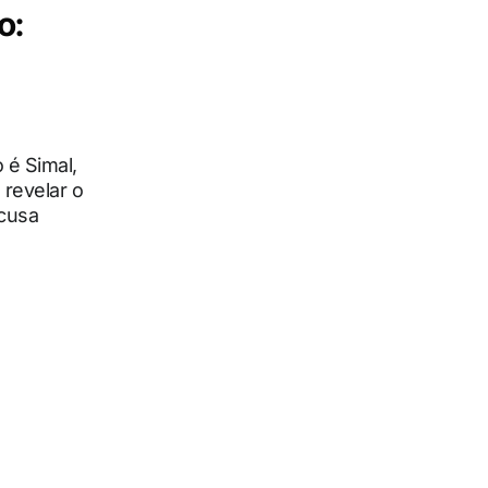
o:
 é Simal,
revelar o
acusa