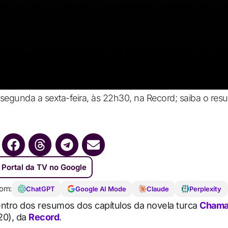
segunda a sexta-feira, às 22h30, na Record; saiba o resu
 Portal da TV no Google
om:
ChatGPT
Google AI Mode
Claude
Perplexity
entro dos resumos dos capítulos da novela turca
Chama
20), da
Record
.