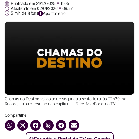
Publicado em
31/12/2025
11:05
Atualizado em 02/01/2026
09:57
5 min de leitura
Apontar erro
Chamas do Destino vai ao ar de segunda a sexta-feira, às 22h30, na
Record; saiba o resumo dos capítulos - Foto: Arte/Portal da TV
Compartilhe:
Favorite o Portal da TV no Google