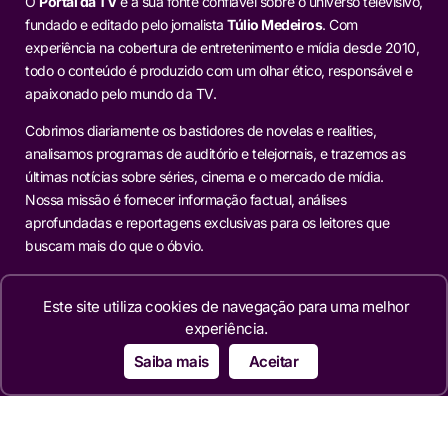
O
Portal da TV
é a sua fonte confiável sobre o universo televisivo,
fundado e editado pelo jornalista
Túlio Medeiros
. Com
experiência na cobertura de entretenimento e mídia desde 2010,
todo o conteúdo é produzido com um olhar ético, responsável e
apaixonado pelo mundo da TV.
Cobrimos diariamente os bastidores de novelas e realities,
analisamos programas de auditório e telejornais, e trazemos as
últimas notícias sobre séries, cinema e o mercado de mídia.
Nossa missão é fornecer informação factual, análises
aprofundadas e reportagens exclusivas para os leitores que
buscam mais do que o óbvio.
Editorias
Este site utiliza cookies de navegação para uma melhor
experiência.
TELEVISÃO
Saiba mais
Aceitar
NOVELAS
MERCADO
REALITIES
FAMOSOS