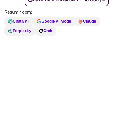
Resumir com:
ChatGPT
Google AI Mode
Claude
Perplexity
Grok