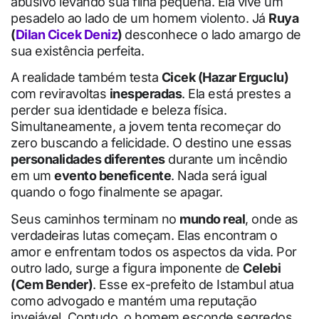
abusivo levando sua filha pequena. Ela vive um
pesadelo ao lado de um homem violento. Já
Ruya
(
Dilan Cicek Deniz
)
desconhece o lado amargo de
sua existência perfeita.
A realidade também testa
Cicek (Hazar Erguclu)
com reviravoltas
inesperadas
. Ela está prestes a
perder sua identidade e beleza física.
Simultaneamente, a jovem tenta recomeçar do
zero buscando a felicidade. O destino une essas
personalidades diferentes
durante um incêndio
em um
evento beneficente
. Nada será igual
quando o fogo finalmente se apagar.
Seus caminhos terminam no
mundo real
, onde as
verdadeiras lutas começam. Elas encontram o
amor e enfrentam todos os aspectos da vida. Por
outro lado, surge a figura imponente de
Celebi
(Cem Bender)
. Esse ex-prefeito de Istambul atua
como advogado e mantém uma reputação
invejável. Contudo, o homem esconde segredos