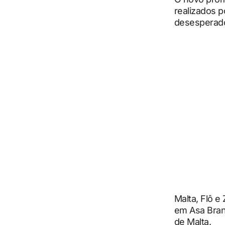
realizados p
desesperado,
Malta, Flô 
em Asa Bran
de Malta.