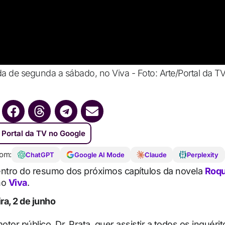
da de segunda a sábado, no Viva - Foto: Arte/Portal da T
 Portal da TV no Google
om:
ChatGPT
Google AI Mode
Claude
Perplexity
entro do resumo dos próximos capítulos da novela
Roqu
no
Viva
.
ra, 2 de junho
tor público, Dr. Prata, quer assistir a todos os inquérit