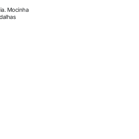
cia. Mocinha
edalhas