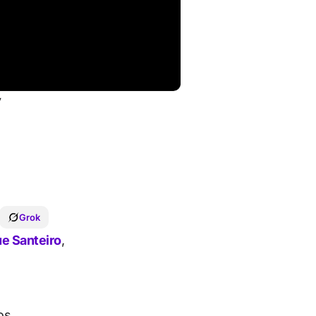
V
Grok
e Santeiro
,
os