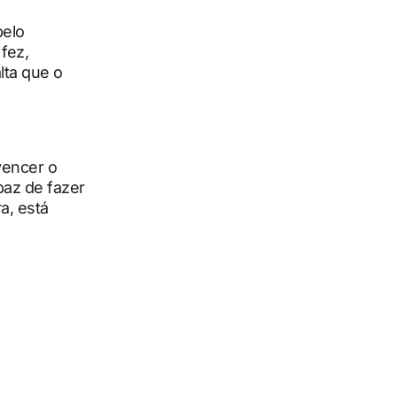
pelo
fez,
lta que o
vencer o
paz de fazer
a, está