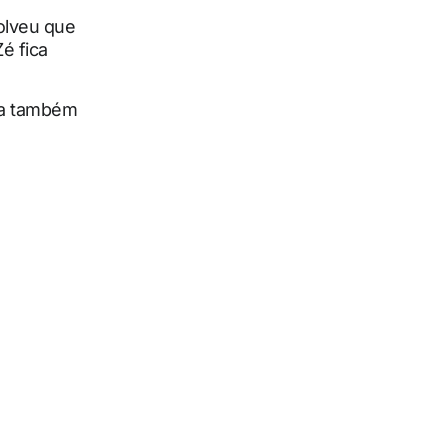
olveu que
é fica
sa também