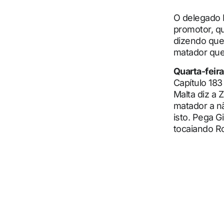
O delegado F
promotor, qu
dizendo que 
matador quer
Quarta-feira
Capítulo 183
Malta diz a 
matador a n
isto. Pega G
tocaiando R