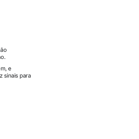
não
o.
ém, e
z sinais para