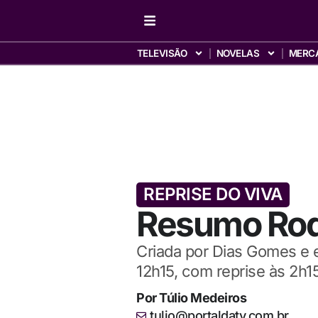
TELEVISÃO
NOVELAS
MERC
REPRISE DO VIVA
Resumo Roqu
Criada por Dias Gomes e e
12h15, com reprise às 2h
Por
Túlio Medeiros
tulio@portaldatv.com.br