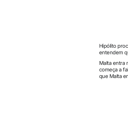
Hipólito pro
entendem qu
Malta entra 
começa a fal
que Malta en