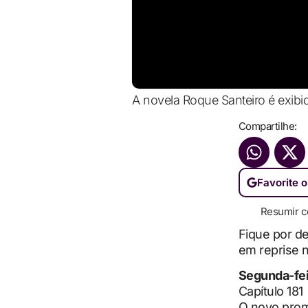
A novela Roque Santeiro é exibi
Compartilhe:
Favorite o
Resumir c
Fique por d
em reprise 
Segunda-fei
Capítulo 181
O novo promo