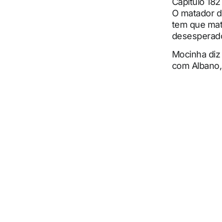
Capítulo 182
O matador d
tem que mat
desesperad
Mocinha diz
com Albano,