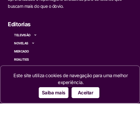
buscam mais do que o óbvio.
Editorias
TELEVISÃO
NOVELAS
MERCADO
REALITIES
FAMOSOS
Este site utiliza cookies de navegação para uma melhor
CINEMA
experiência.
SÉRIES
Saiba mais
Aceitar
TECNOLOGIA
ESPORTE NA TV
ÚLTIMAS NOTÍCIAS
Institucional
QUEM SOMOS