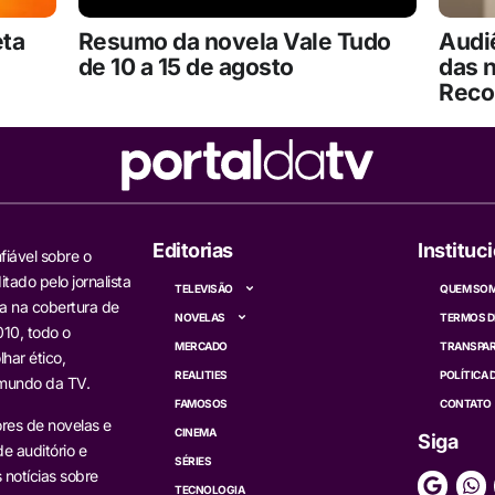
eta
Resumo da novela Vale Tudo
Audiê
de 10 a 15 de agosto
das 
Reco
Editorias
Instituc
fiável sobre o
itado pelo jornalista
TELEVISÃO
QUEM SO
a na cobertura de
NOVELAS
TERMOS D
10, todo o
MERCADO
TRANSPAR
har ético,
REALITIES
POLÍTICA 
 mundo da TV.
FAMOSOS
CONTATO
res de novelas e
CINEMA
Siga
e auditório e
SÉRIES
s notícias sobre
TECNOLOGIA