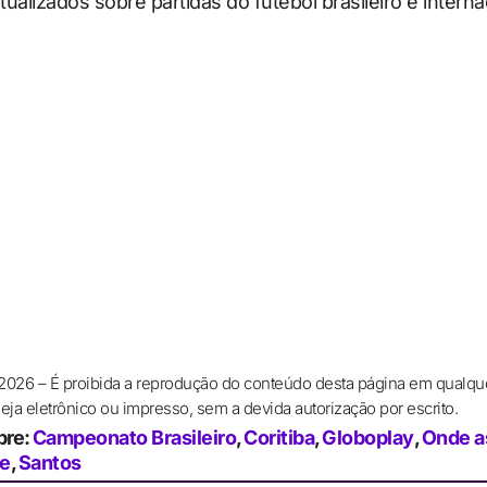
ualizados sobre partidas do futebol brasileiro e interna
 2026 – É proibida a reprodução do conteúdo desta página em qualqu
ja eletrônico ou impresso, sem a devida autorização por escrito.
bre:
Campeonato Brasileiro
,
Coritiba
,
Globoplay
,
Onde as
e
,
Santos