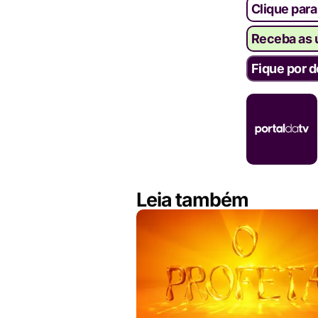
Clique para
Receba as ú
Fique por d
Leia também