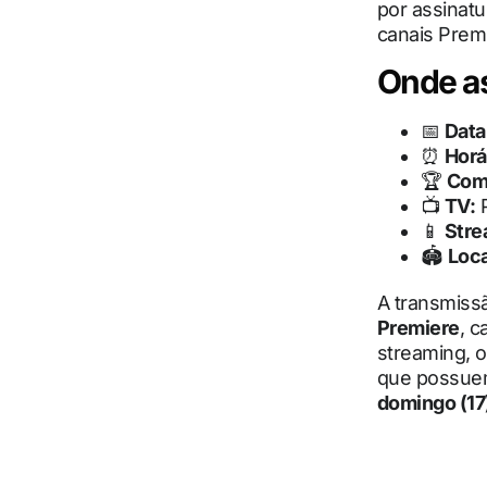
por assinat
canais Prem
Onde ass
📅
Data
⏰
Horá
🏆
Com
📺
TV:
P
📱
Stre
🏟
Loca
A transmiss
Premiere
, c
streaming, 
que possuem
domingo (17