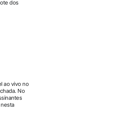
cote dos
l ao vivo no
fechada. No
assinantes
 nesta