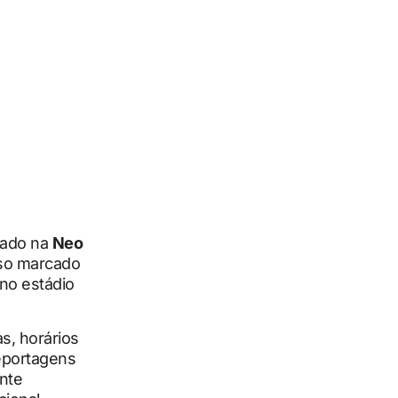
zado na
Neo
so marcado
no estádio
s, horários
reportagens
nte