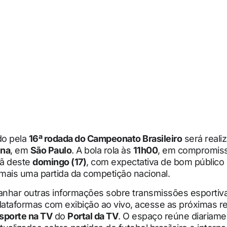
do pela
16ª rodada do Campeonato Brasileiro
será reali
ena
, em
São Paulo
. A bola rola às
11h00
, em compromis
ã deste
domingo (17)
, com expectativa de bom público 
mais uma partida da competição nacional.
nhar outras informações sobre transmissões esportiva
plataformas com exibição ao vivo, acesse as próximas 
sporte na TV
do
Portal da TV
. O espaço reúne diariame