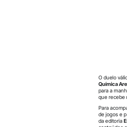
O duelo váli
Química Ar
para a manh
que recebe 
Para acompa
de jogos e 
da editoria
E