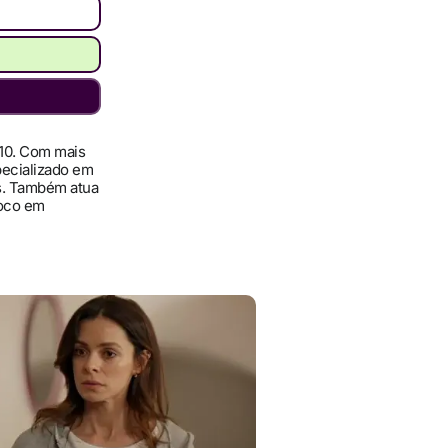
010. Com mais
pecializado em
ís. Também atua
foco em