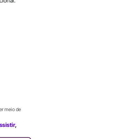
cional.
er meio de
sistir
,