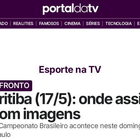
ADO
REALITIES
FAMOSOS
CINEMA
SÉRIES
TECNOLOGIA
E
Esporte na TV
NFRONTO
itiba (17/5): onde assi
com imagens
Campeonato Brasileiro acontece neste doming
aulo