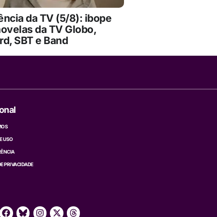
ncia da TV (5/8): ibope
novelas da TV Globo,
rd, SBT e Band
ional
MOS
E USO
ÊNCIA
DE PRIVACIDADE