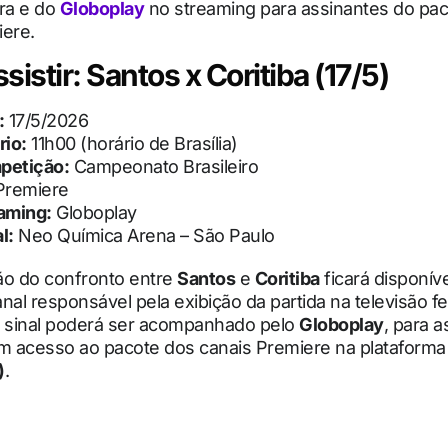
ura e do
Globoplay
no streaming para assinantes do pa
iere.
istir: Santos x Coritiba (17/5)
:
17/5/2026
rio:
11h00 (horário de Brasília)
petição:
Campeonato Brasileiro
remiere
aming:
Globoplay
l:
Neo Química Arena – São Paulo
ão do confronto entre
Santos
e
Coritiba
ficará disponíve
anal responsável pela exibição da partida na televisão 
o sinal poderá ser acompanhado pelo
Globoplay
, para 
 acesso ao pacote dos canais Premiere na plataforma
)
.