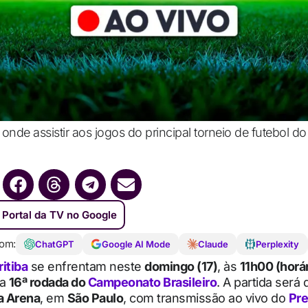
onde assistir aos jogos do principal torneio de futebol do 
 Portal da TV no Google
om:
ChatGPT
Google AI Mode
Claude
Perplexity
itiba
se enfrentam neste
domingo (17)
, às
11h00 (horá
la
16ª rodada do
Campeonato Brasileiro
. A partida será
a Arena
, em
São Paulo
, com transmissão ao vivo do
Pr