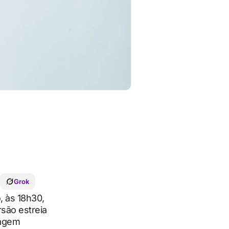
Grok
, às 18h30,
rsão estreia
uagem