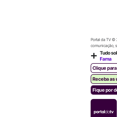
Portal da TV ©
comunicação, se
Tudo so
Fama
Clique para
Receba as ú
Fique por d