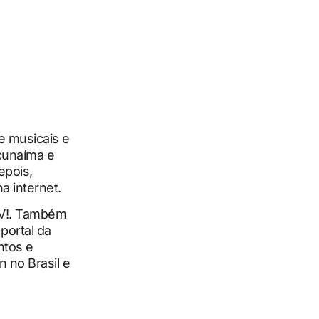
de musicais e
cunaíma e
epois,
a internet.
TV!. Também
portal da
ntos e
n no Brasil e