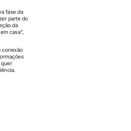
va fase da
zer parte do
reção da
 em casa”,
e conexão
nformações
 quer
iência.