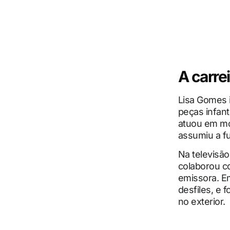
A carre
Lisa Gomes i
peças infan
atuou em mo
assumiu a fu
Na televisã
colaborou c
emissora. E
desfiles, e f
no exterior.