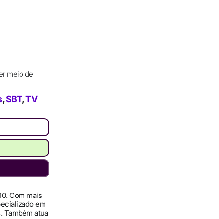
er meio de
s
,
SBT
,
TV
010. Com mais
pecializado em
ís. Também atua