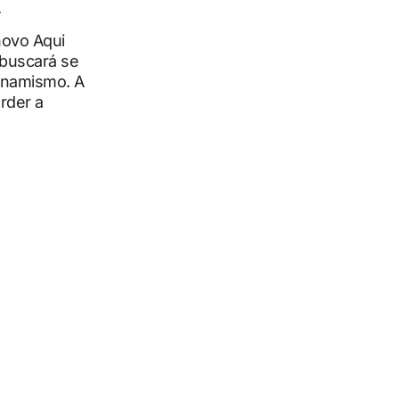
.
novo Aqui
 buscará se
dinamismo. A
rder a