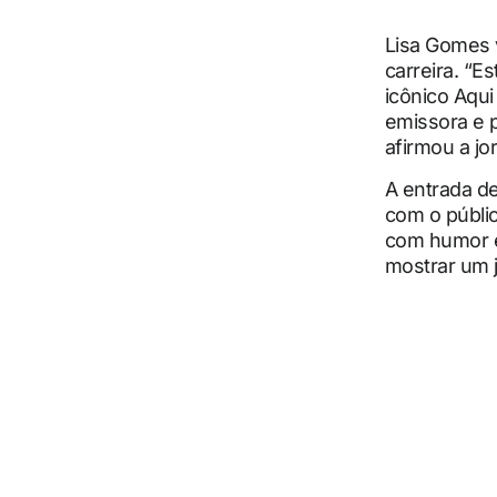
Lisa Gomes 
carreira. “E
icônico Aqui
emissora e p
afirmou a jor
A entrada d
com o públic
com humor e 
mostrar um j