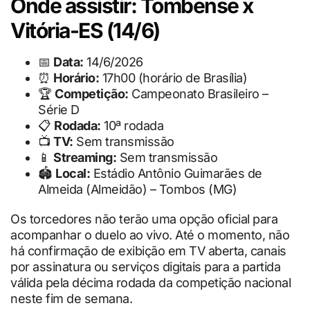
Onde assistir: Tombense x
Vitória-ES (14/6)
📅
Data:
14/6/2026
⏰
Horário:
17h00 (horário de Brasília)
🏆
Competição:
Campeonato Brasileiro –
Série D
📋
Rodada:
10ª rodada
📺
TV:
Sem transmissão
📱
Streaming:
Sem transmissão
🏟
Local:
Estádio Antônio Guimarães de
Almeida (Almeidão) – Tombos (MG)
Os torcedores não terão uma opção oficial para
acompanhar o duelo ao vivo. Até o momento, não
há confirmação de exibição em TV aberta, canais
por assinatura ou serviços digitais para a partida
válida pela décima rodada da competição nacional
neste fim de semana.