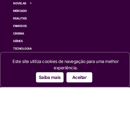
NOVELAS
MERCADO
REALITIES
FAMOSOS
CINEMA
SÉRIES
TECNOLOGIA
ESPORTE NA TV
Este site utiliza cookies de navegação para uma melhor
ÚLTIMAS NOTÍCIAS
experiência.
Institucional
Saiba mais
Aceitar
QUEM SOMOS
TERMOS DE USO
TRANSPARÊNCIA
POLÍTICA DE PRIVACIDADE
CONTATO
Siga