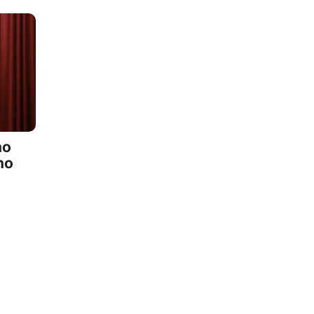
no
ho