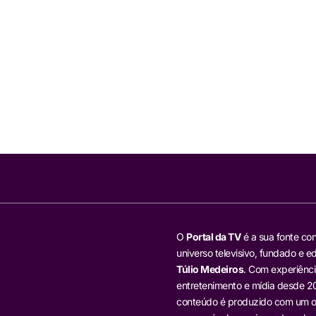
O
Portal da TV
é a sua fonte con
universo televisivo, fundado e ed
Túlio Medeiros
. Com experiênci
entretenimento e mídia desde 20
conteúdo é produzido com um ol