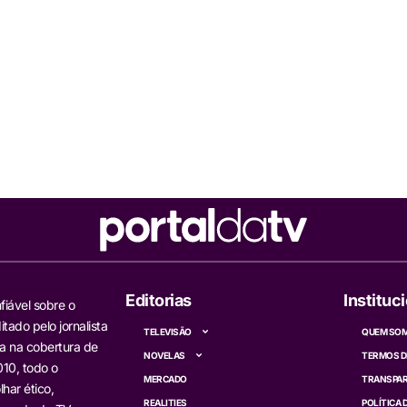
Editorias
Instituc
fiável sobre o
itado pelo jornalista
TELEVISÃO
QUEM SO
a na cobertura de
NOVELAS
TERMOS D
10, todo o
MERCADO
TRANSPAR
har ético,
REALITIES
POLÍTICA 