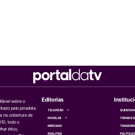
Editorias
Instituc
fiável sobre o
itado pelo jornalista
TELEVISÃO
QUEM SO
a na cobertura de
NOVELAS
TERMOS D
10, todo o
MERCADO
TRANSPAR
har ético,
REALITIES
POLÍTICA 