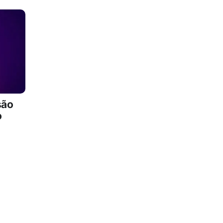
são
o