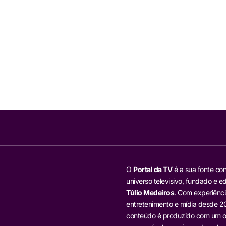
O
Portal da TV
é a sua fonte con
universo televisivo, fundado e ed
Túlio Medeiros
. Com experiênci
entretenimento e mídia desde 20
conteúdo é produzido com um ol