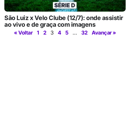
São Luiz x Velo Clube (12/7): onde assistir
ao vivo e de graça com imagens
« Voltar
1
2
3
4
5
…
32
Avançar »