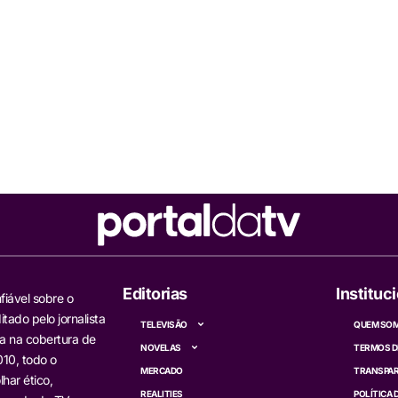
Editorias
Instituc
fiável sobre o
itado pelo jornalista
TELEVISÃO
QUEM SO
a na cobertura de
NOVELAS
TERMOS D
10, todo o
MERCADO
TRANSPAR
har ético,
REALITIES
POLÍTICA 