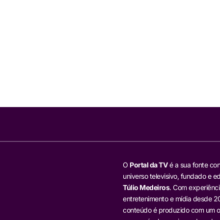
O
Portal da TV
é a sua fonte con
universo televisivo, fundado e ed
Túlio Medeiros
. Com experiênci
entretenimento e mídia desde 20
conteúdo é produzido com um ol