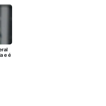
eral
a e é