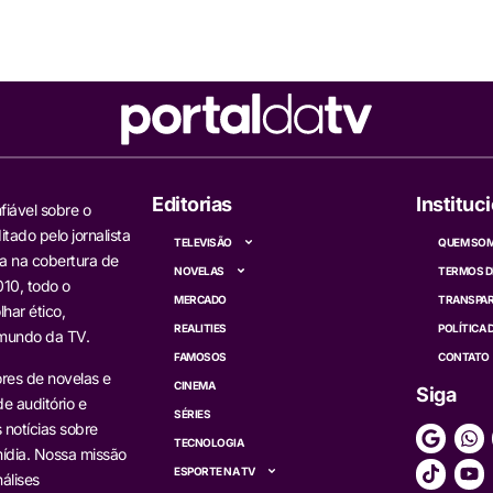
Editorias
Instituc
fiável sobre o
itado pelo jornalista
TELEVISÃO
QUEM SO
a na cobertura de
NOVELAS
TERMOS D
10, todo o
MERCADO
TRANSPAR
har ético,
REALITIES
POLÍTICA 
 mundo da TV.
FAMOSOS
CONTATO
res de novelas e
CINEMA
Siga
e auditório e
SÉRIES
s notícias sobre
TECNOLOGIA
ídia. Nossa missão
ESPORTE NA TV
álises