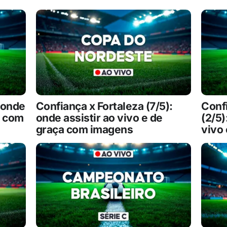
: onde
Confiança x Fortaleza (7/5):
Confi
a com
onde assistir ao vivo e de
(2/5)
graça com imagens
vivo