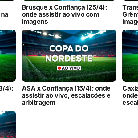
Brusque x Confiança (25/4):
Tran
 na
onde assistir ao vivo com
Grêm
imagens
imag
8/4):
ASA x Confiança (15/4): onde
Caxia
assistir ao vivo, escalações e
onde 
arbitragem
esca