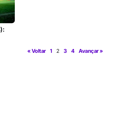
):
« Voltar
1
2
3
4
Avançar »