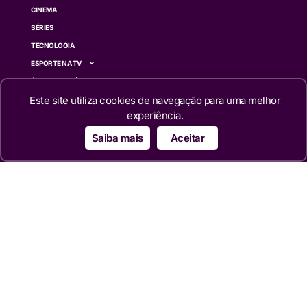
CINEMA
SÉRIES
TECNOLOGIA
ESPORTE NA TV
ÚLTIMAS NOTÍCIAS
Este site utiliza cookies de navegação para uma melhor
Institucional
experiência.
QUEM SOMOS
Saiba mais
Aceitar
TERMOS DE USO
TRANSPARÊNCIA
POLÍTICA DE PRIVACIDADE
CONTATO
Siga