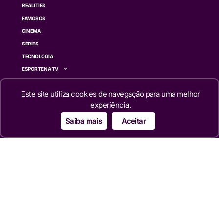
REALITIES
FAMOSOS
CINEMA
SÉRIES
TECNOLOGIA
ESPORTE NA TV
ÚLTIMAS NOTÍCIAS
Este site utiliza cookies de navegação para uma melhor
Institucional
experiência.
Saiba mais
Aceitar
QUEM SOMOS
TERMOS DE USO
TRANSPARÊNCIA
POLÍTICA DE PRIVACIDADE
CONTATO
Siga