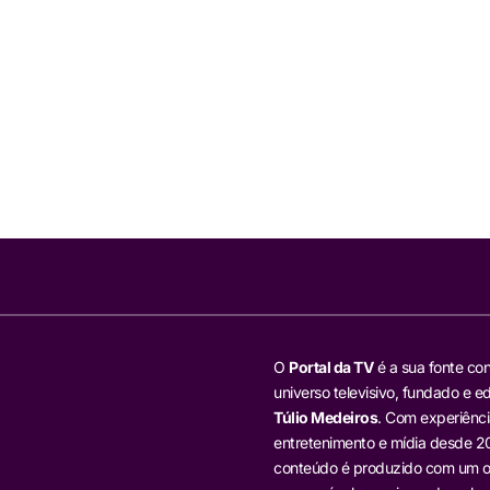
O
Portal da TV
é a sua fonte con
universo televisivo, fundado e ed
Túlio Medeiros
. Com experiênci
entretenimento e mídia desde 20
conteúdo é produzido com um ol