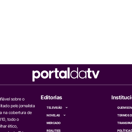
Editorias
Instituc
fiável sobre o
itado pelo jornalista
TELEVISÃO
QUEM SO
a na cobertura de
NOVELAS
TERMOS D
10, todo o
MERCADO
TRANSPAR
har ético,
REALITIES
POLÍTICA 