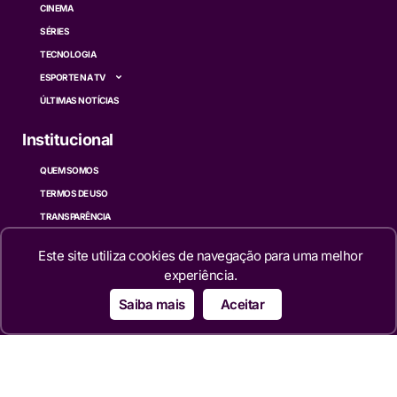
CINEMA
SÉRIES
TECNOLOGIA
ESPORTE NA TV
ÚLTIMAS NOTÍCIAS
Institucional
QUEM SOMOS
TERMOS DE USO
TRANSPARÊNCIA
POLÍTICA DE PRIVACIDADE
Este site utiliza cookies de navegação para uma melhor
CONTATO
experiência.
Siga
Saiba mais
Aceitar