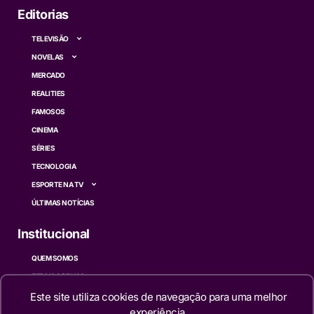
Editorias
TELEVISÃO
NOVELAS
MERCADO
REALITIES
FAMOSOS
CINEMA
SÉRIES
TECNOLOGIA
ESPORTE NA TV
ÚLTIMAS NOTÍCIAS
Institucional
QUEM SOMOS
TERMOS DE USO
Este site utiliza cookies de navegação para uma melhor
TRANSPARÊNCIA
experiência.
POLÍTICA DE PRIVACIDADE