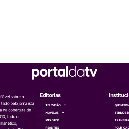
Editorias
Instituc
fiável sobre o
itado pelo jornalista
TELEVISÃO
QUEM SO
a na cobertura de
NOVELAS
TERMOS D
10, todo o
MERCADO
TRANSPAR
har ético,
REALITIES
POLÍTICA 