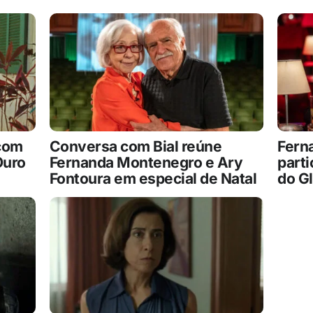
 com
Conversa com Bial reúne
Fern
Ouro
Fernanda Montenegro e Ary
parti
Fontoura em especial de Natal
do G