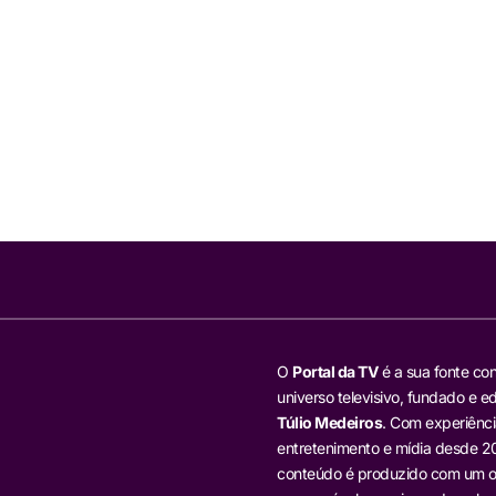
O
Portal da TV
é a sua fonte con
universo televisivo, fundado e ed
Túlio Medeiros
. Com experiênci
entretenimento e mídia desde 20
conteúdo é produzido com um ol