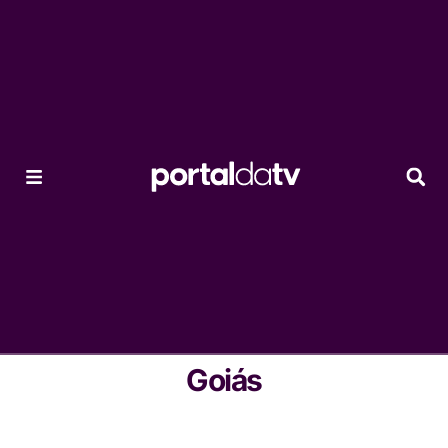
Goiás