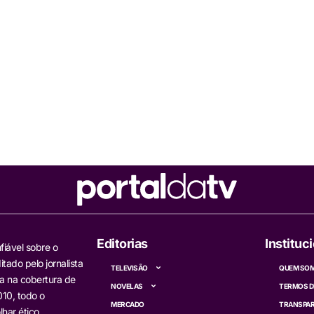
Editorias
Instituc
fiável sobre o
itado pelo jornalista
TELEVISÃO
QUEM SO
a na cobertura de
NOVELAS
TERMOS D
10, todo o
MERCADO
TRANSPAR
har ético,