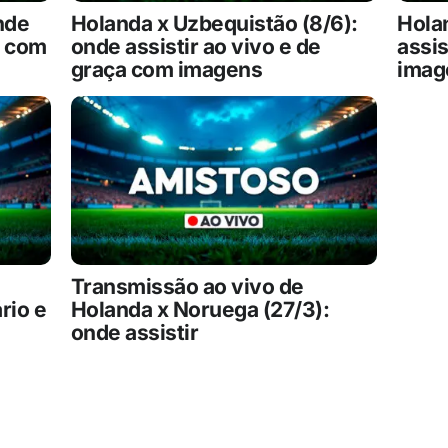
nde
Holanda x Uzbequistão (8/6):
Holan
a com
onde assistir ao vivo e de
assis
graça com imagens
imag
Transmissão ao vivo de
rio e
Holanda x Noruega (27/3):
onde assistir