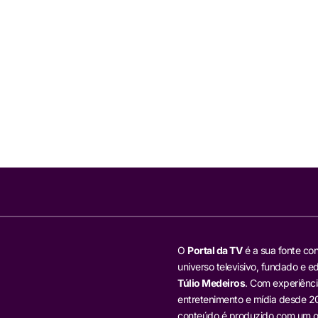
O
Portal da TV
é a sua fonte con
universo televisivo, fundado e ed
Túlio Medeiros
. Com experiênci
entretenimento e mídia desde 20
conteúdo é produzido com um ol