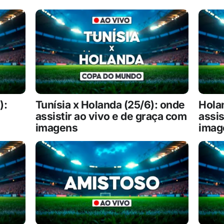
):
Tunísia x Holanda (25/6): onde
Hola
assistir ao vivo e de graça com
assis
imagens
imag