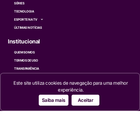
SÉRIES
TECNOLOGIA
ESPORTE NA TV
ÚLTIMAS NOTÍCIAS
Institucional
QUEM SOMOS
TERMOS DE USO
TRANSPARÊNCIA
POLÍTICA DE PRIVACIDADE
Este site utiliza cookies de navegação para uma melhor
CONTATO
experiência.
Siga
Saiba mais
Aceitar
© 2024 – 2026 Portal da TV