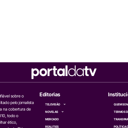
Editorias
Instituc
fiável sobre o
itado pelo jornalista
TELEVISÃO
QUEM SO
a na cobertura de
NOVELAS
TERMOS D
10, todo o
MERCADO
TRANSPAR
har ético,
REALITIES
POLÍTICA 