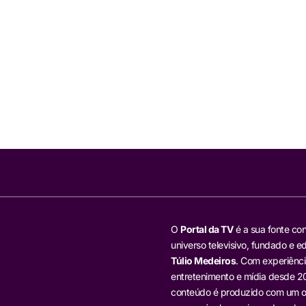
O
Portal da TV
é a sua fonte con
universo televisivo, fundado e ed
Túlio Medeiros
. Com experiênci
entretenimento e mídia desde 20
conteúdo é produzido com um ol