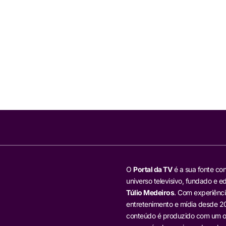
O
Portal da TV
é a sua fonte con
universo televisivo, fundado e ed
Túlio Medeiros
. Com experiênci
entretenimento e mídia desde 20
conteúdo é produzido com um ol