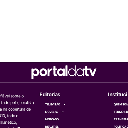
Editorias
Instituc
fiável sobre o
itado pelo jornalista
TELEVISÃO
QUEM SO
a na cobertura de
NOVELAS
TERMOS D
10, todo o
MERCADO
TRANSPAR
har ético,
REALITIES
POLÍTICA 