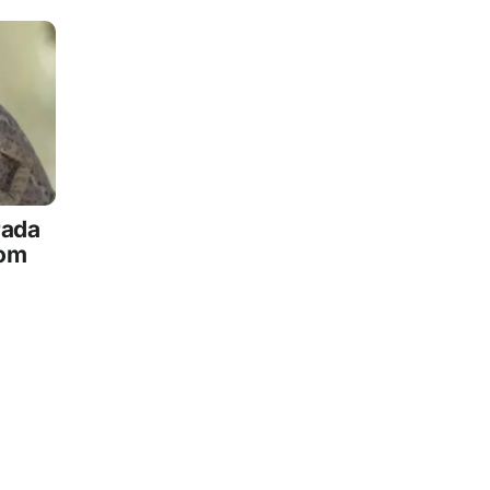
rada
com