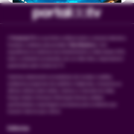
O
Portal da TV
é a sua fonte confiável sobre o universo televisivo,
fundado e editado pelo jornalista
Túlio Medeiros
. Com
experiência na cobertura de entretenimento e mídia desde 2010,
todo o conteúdo é produzido com um olhar ético, responsável e
apaixonado pelo mundo da TV.
Cobrimos diariamente os bastidores de novelas e realities,
analisamos programas de auditório e telejornais, e trazemos as
últimas notícias sobre séries, cinema e o mercado de mídia.
Nossa missão é fornecer informação factual, análises
aprofundadas e reportagens exclusivas para os leitores que
buscam mais do que o óbvio.
Editorias