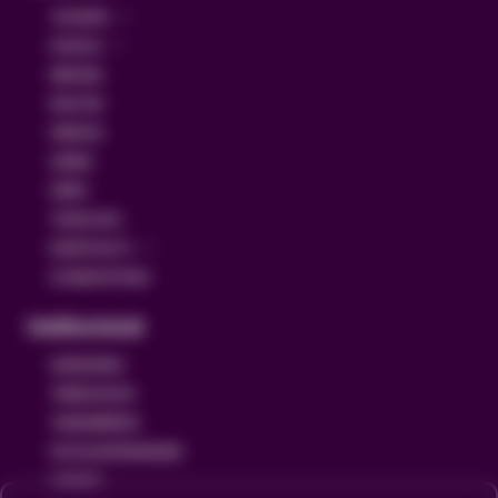
TELEVISÃO
NOVELAS
MERCADO
REALITIES
FAMOSOS
CINEMA
SÉRIES
TECNOLOGIA
ESPORTE NA TV
ÚLTIMAS NOTÍCIAS
Institucional
QUEM SOMOS
TERMOS DE USO
TRANSPARÊNCIA
POLÍTICA DE PRIVACIDADE
CONTATO