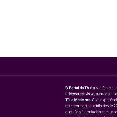
O
Portal da TV
é a sua fonte con
universo televisivo, fundado e ed
Túlio Medeiros
. Com experiênci
entretenimento e mídia desde 20
conteúdo é produzido com um ol