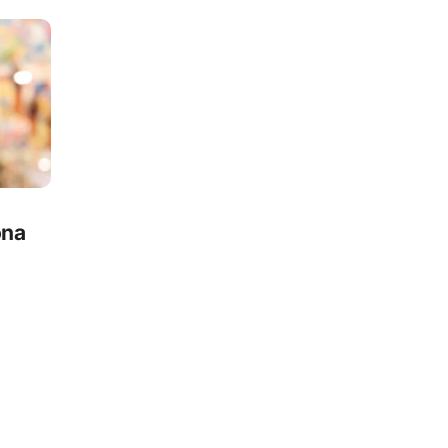
a
ona