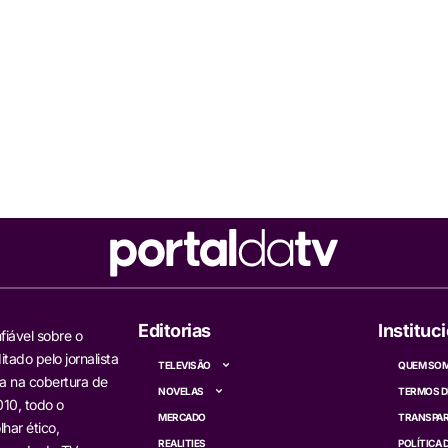
Editorias
Instituc
fiável sobre o
itado pelo jornalista
TELEVISÃO
QUEM SO
a na cobertura de
NOVELAS
TERMOS D
10, todo o
MERCADO
TRANSPAR
har ético,
REALITIES
POLÍTICA 