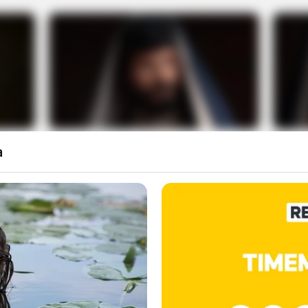
a e
Murilo Cezar vive o
Flori
ma da
protagonista da trama bíblica
Reco
Paulo, o Apóstolo
vilão