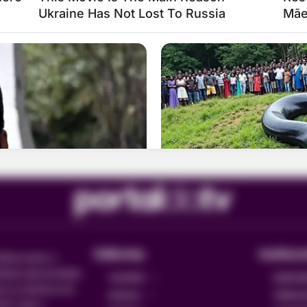
Editorias
Instituc
fiável sobre o
itado pelo jornalista
TELEVISÃO
QUEM SO
a na cobertura de
NOVELAS
TERMOS D
10, todo o