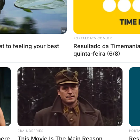
nada
Michelle Batista interpreta
Resu
, o
Rode em Paulo, O Apóstolo
Apóst
treia
« Voltar
1
2
Avançar »