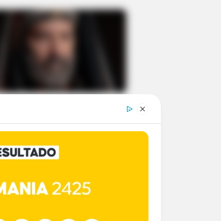
ano Peixoto retorna à
rd após seis anos como
 em Paulo, o Apóstolo