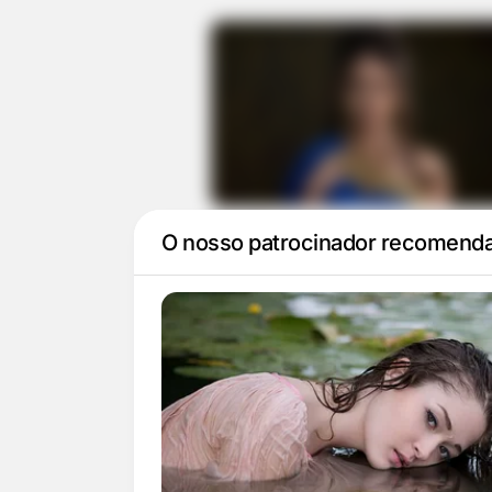
Paulo, o Apóstolo: históri
personagens da nova tra
Record