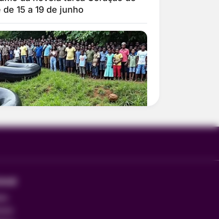
ional
MOS
E USO