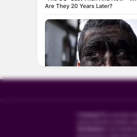
O
Portal da TV
é a sua fonte con
universo televisivo, fundado e ed
Túlio Medeiros
. Com experiênci
entretenimento e mídia desde 20