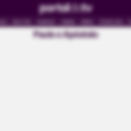
ADO
REALITIES
FAMOSOS
CINEMA
SÉRIES
TECNOLOGIA
E
Paulo o Apóstolo