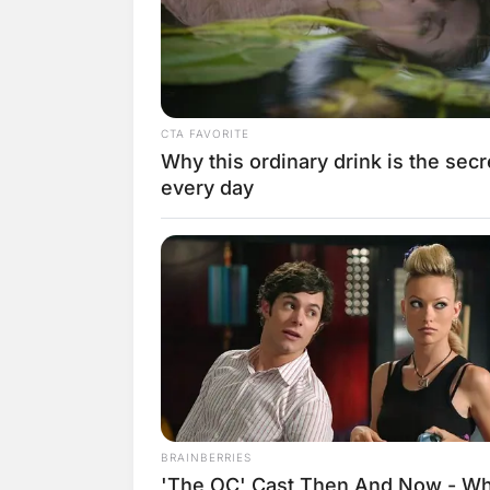
Fifo Benicasa destaca jor
de fé de Barnabé em Paulo
Apóstolo
Onde assistir Paulo, o
Apóstolo? Série bíblica es
no streaming