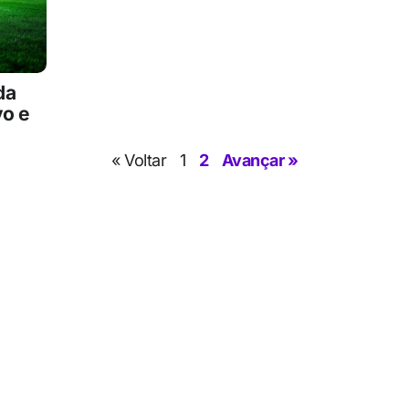
da
vo e
« Voltar
1
2
Avançar »