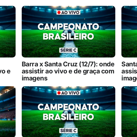
Barra x Santa Cruz (12/7): onde
Santa
vo e
assistir ao vivo e de graça com
assis
imagens
imag