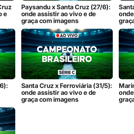
Cruz
Paysandu x Santa Cruz (27/6):
Santa
o e
onde assistir ao vivo e de
onde 
graça com imagens
graç
6):
Santa Cruz x Ferroviária (31/5):
Marin
onde assistir ao vivo e de
onde 
graça com imagens
graç