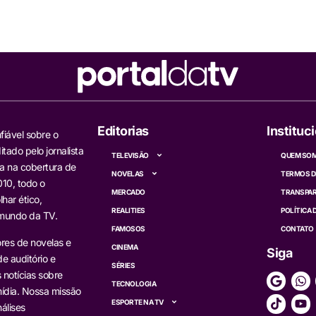
Editorias
Instituc
fiável sobre o
itado pelo jornalista
TELEVISÃO
QUEM SO
a na cobertura de
NOVELAS
TERMOS D
10, todo o
MERCADO
TRANSPAR
har ético,
REALITIES
POLÍTICA 
 mundo da TV.
FAMOSOS
CONTATO
res de novelas e
CINEMA
Siga
e auditório e
SÉRIES
s notícias sobre
TECNOLOGIA
ídia. Nossa missão
ESPORTE NA TV
álises