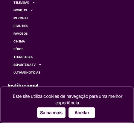
TELEVISÃO
NOVELAS
MERCADO
REALITIES
FAMOSOS
CINEMA
SÉRIES
TECNOLOGIA
ESPORTE NA TV
ÚLTIMAS NOTÍCIAS
Institucional
Este site utiliza cookies de navegação para uma melhor
QUEM SOMOS
experiência.
TERMOS DE USO
Saiba mais
Aceitar
TRANSPARÊNCIA
POLÍTICA DE PRIVACIDADE
CONTATO