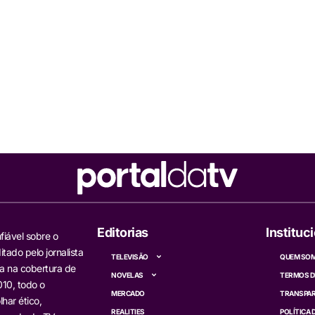
Editorias
Instituc
fiável sobre o
itado pelo jornalista
TELEVISÃO
QUEM SO
a na cobertura de
NOVELAS
TERMOS D
10, todo o
MERCADO
TRANSPAR
har ético,
REALITIES
POLÍTICA 