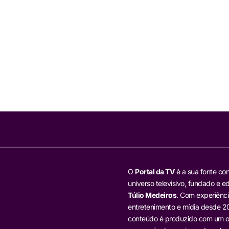
O
Portal da TV
é a sua fonte con
universo televisivo, fundado e ed
Túlio Medeiros
. Com experiênci
entretenimento e mídia desde 20
conteúdo é produzido com um ol