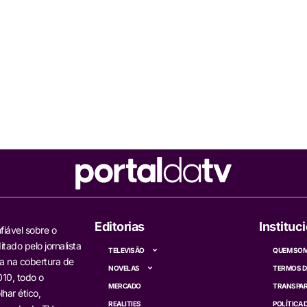
Editorias
Instituc
fiável sobre o
itado pelo jornalista
TELEVISÃO
QUEM SO
a na cobertura de
NOVELAS
TERMOS D
10, todo o
MERCADO
TRANSPAR
har ético,
REALITIES
POLÍTICA 