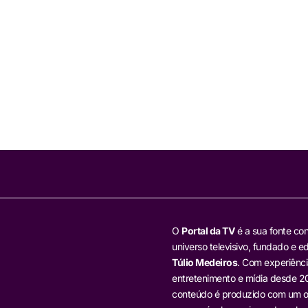
O
Portal da TV
é a sua fonte con
universo televisivo, fundado e ed
Túlio Medeiros
. Com experiênci
entretenimento e mídia desde 20
conteúdo é produzido com um ol