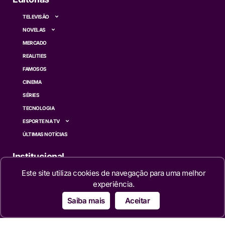
TELEVISÃO
NOVELAS
MERCADO
REALITIES
FAMOSOS
CINEMA
SÉRIES
TECNOLOGIA
ESPORTE NA TV
ÚLTIMAS NOTÍCIAS
Institucional
Este site utiliza cookies de navegação para uma melhor
QUEM SOMOS
experiência.
TERMOS DE USO
Saiba mais
Aceitar
TRANSPARÊNCIA
POLÍTICA DE PRIVACIDADE