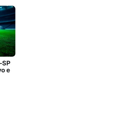
a-SP
vo e