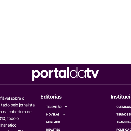
Editorias
Instituc
fiável sobre o
itado pelo jornalista
TELEVISÃO
QUEM SO
a na cobertura de
NOVELAS
TERMOS D
10, todo o
MERCADO
TRANSPAR
har ético,
REALITIES
POLÍTICA 