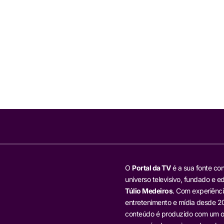
O
Portal da TV
é a sua fonte con
universo televisivo, fundado e ed
Túlio Medeiros
. Com experiênci
entretenimento e mídia desde 20
conteúdo é produzido com um ol