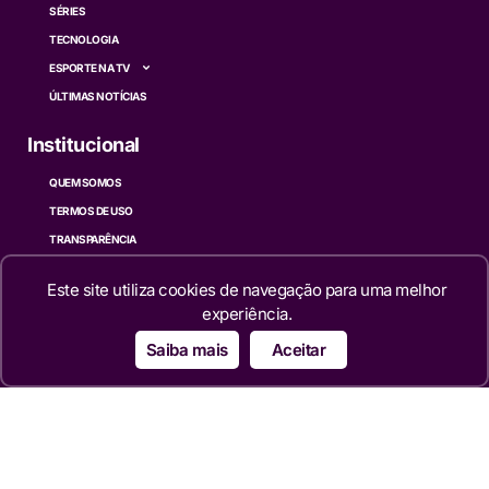
SÉRIES
TECNOLOGIA
ESPORTE NA TV
ÚLTIMAS NOTÍCIAS
Institucional
QUEM SOMOS
TERMOS DE USO
TRANSPARÊNCIA
POLÍTICA DE PRIVACIDADE
Este site utiliza cookies de navegação para uma melhor
CONTATO
experiência.
Siga
Saiba mais
Aceitar
© 2024 – 2026 Portal da TV