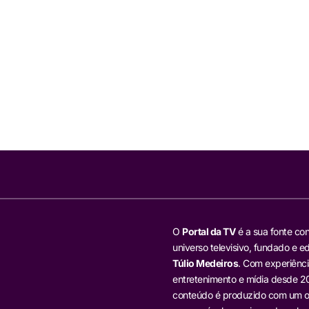
O
Portal da TV
é a sua fonte con
universo televisivo, fundado e ed
Túlio Medeiros
. Com experiênci
entretenimento e mídia desde 20
conteúdo é produzido com um ol