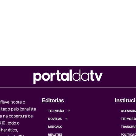
Editorias
Instituc
fiável sobre o
itado pelo jornalista
TELEVISÃO
QUEM SO
a na cobertura de
NOVELAS
TERMOS D
10, todo o
MERCADO
TRANSPAR
har ético,
REALITIES
POLÍTICA 