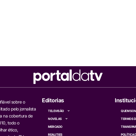
Editorias
Instituc
fiável sobre o
itado pelo jornalista
TELEVISÃO
QUEM SO
a na cobertura de
NOVELAS
TERMOS D
10, todo o
MERCADO
TRANSPAR
har ético,
REALITIES
POLÍTICA 