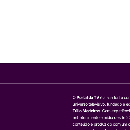
O
Portal da TV
é a sua fonte con
universo televisivo, fundado e ed
Túlio Medeiros
. Com experiênci
entretenimento e mídia desde 20
conteúdo é produzido com um ol