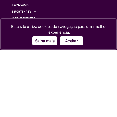
TECNOLOGIA
ESPORTE NA TV
ÚLTIMAS NOTÍCIAS
Este site utiliza cookies de navegação para uma melhor
Institucional
experiência.
QUEM SOMOS
Saiba mais
Aceitar
TERMOS DE USO
TRANSPARÊNCIA
POLÍTICA DE PRIVACIDADE
CONTATO
Siga
© 2024 – 2026 Portal da TV
Todos os direitos reservados