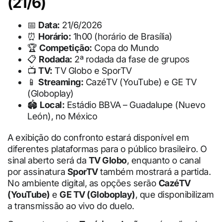
(21/6)
📅
Data:
21/6/2026
⏰
Horário:
1h00 (horário de Brasília)
🏆
Competição:
Copa do Mundo
📋
Rodada:
2ª rodada da fase de grupos
📺
TV:
TV Globo e SporTV
📱
Streaming:
CazéTV (YouTube) e GE TV
(Globoplay)
🏟
Local:
Estádio BBVA – Guadalupe (Nuevo
León), no México
A exibição do confronto estará disponível em
diferentes plataformas para o público brasileiro. O
sinal aberto será da
TV Globo
, enquanto o canal
por assinatura
SporTV
também mostrará a partida.
No ambiente digital, as opções serão
CazéTV
(YouTube)
e
GE TV (Globoplay)
, que disponibilizam
a transmissão ao vivo do duelo.