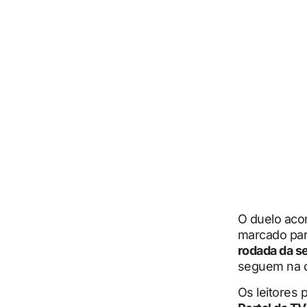
O duelo aco
marcado pa
rodada da s
seguem na d
Os leitores 