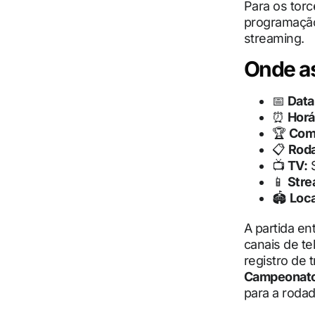
Para os tor
programação
streaming.
Onde as
📅
Data
⏰
Horá
🏆
Com
📋
Rod
📺
TV:
S
📱
Stre
🏟
Loca
A partida en
canais de te
registro de 
Campeonato 
para a rodad