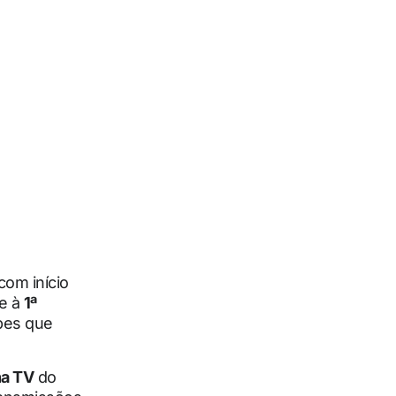
 com início
de à
1ª
pes que
na TV
do