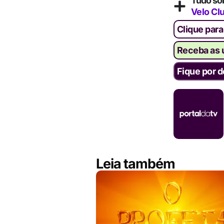
Tudo so
Velo Cl
Clique para
Receba as ú
Fique por d
Leia também