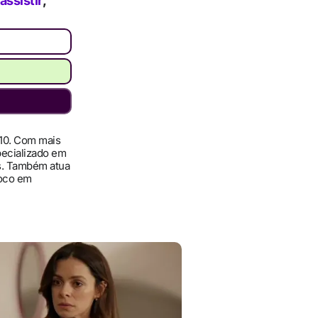
assistir
,
010. Com mais
pecializado em
ís. Também atua
foco em