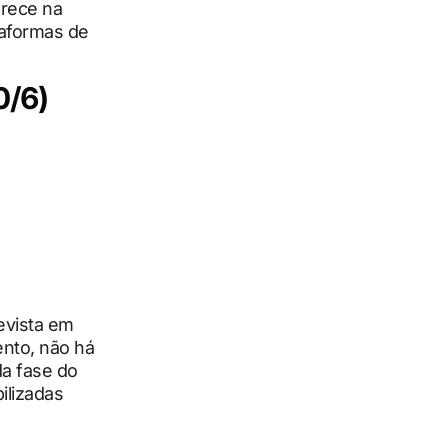
arece na
taformas de
0/6)
evista em
ento, não há
da fase do
ilizadas