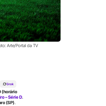
to: Arte/Portal da TV
Grok
 (horário
o – Série D
.
aro (SP)
.