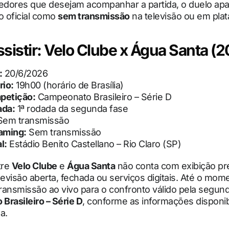
cedores que desejam acompanhar a partida, o duelo ap
 oficial como
sem transmissão
na televisão ou em pla
sistir: Velo Clube x Água Santa (2
:
20/6/2026
rio:
19h00 (horário de Brasília)
petição:
Campeonato Brasileiro – Série D
ada:
1ª rodada da segunda fase
em transmissão
aming:
Sem transmissão
l:
Estádio Benito Castellano – Rio Claro (SP)
tre
Velo Clube
e
Água Santa
não conta com exibição pr
levisão aberta, fechada ou serviços digitais. Até o mom
transmissão ao vivo para o confronto válido pela segun
Brasileiro – Série D
, conforme as informações disponib
a.