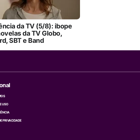
ncia da TV (5/8): ibope
novelas da TV Globo,
rd, SBT e Band
ional
MOS
E USO
ÊNCIA
DE PRIVACIDADE