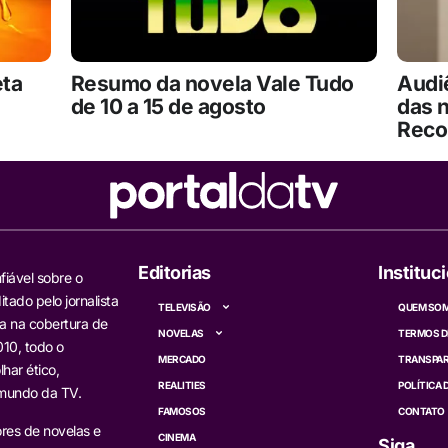
eta
Resumo da novela Vale Tudo
Audiê
de 10 a 15 de agosto
das 
Reco
Editorias
Instituc
fiável sobre o
itado pelo jornalista
TELEVISÃO
QUEM SO
a na cobertura de
NOVELAS
TERMOS D
10, todo o
MERCADO
TRANSPAR
har ético,
REALITIES
POLÍTICA 
 mundo da TV.
FAMOSOS
CONTATO
res de novelas e
CINEMA
Siga