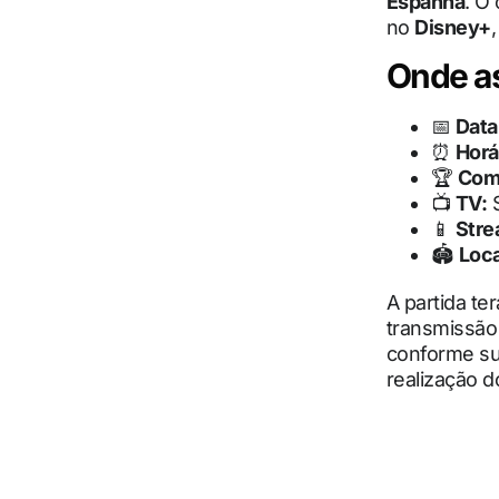
Espanha
. O
no
Disney+
Onde ass
📅
Data
⏰
Horá
🏆
Com
📺
TV:
S
📱
Stre
🏟
Loca
A partida te
transmissão 
conforme su
realização d