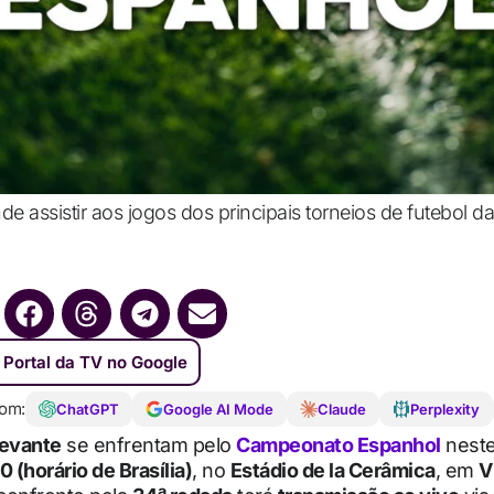
assistir aos jogos dos principais torneios de futebol da
 Portal da TV no Google
om:
ChatGPT
Google AI Mode
Claude
Perplexity
 Levante
se enfrentam pelo
Campeonato Espanhol
nest
 (horário de Brasília)
, no
Estádio de la Cerâmica
, em
V