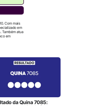
010. Com mais
pecializado em
ís. Também atua
foco em
ltado da Quina 7085: