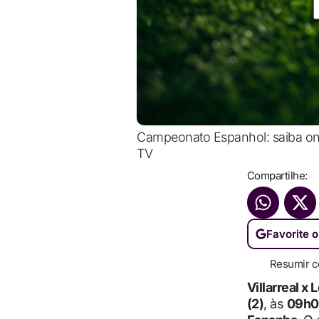
Campeonato Espanhol: saiba onde 
TV
Compartilhe:
Favorite o
Resumir c
Villarreal x
(2)
, às
09h00