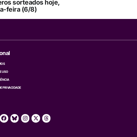
ros sorteados hoje,
a-feira (6/8)
ional
MOS
E USO
ÊNCIA
DE PRIVACIDADE