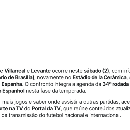
re
Villarreal
e
Levante
ocorre neste
sábado (2)
, com iní
io de Brasília)
, novamente no
Estádio de la Cerâmica
,
a
Espanha
. O confronto integra a agenda da
34ª rodada
 Espanhol
nesta fase da temporada.
r mais jogos e saber onde assistir a outras partidas, ac
rte na TV
do
Portal da TV
, que reúne conteúdos atual
de transmissão do futebol nacional e internacional.