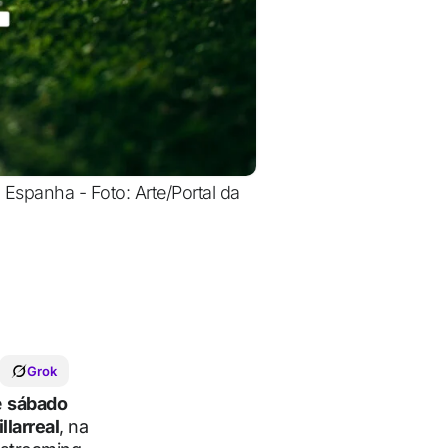
 Espanha - Foto: Arte/Portal da
Grok
e
sábado
illarreal
, na