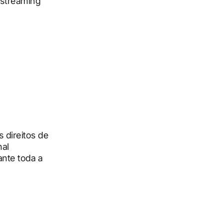
 streaming
 direitos de
nal
nte toda a