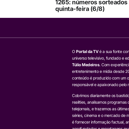
1265: números sorteados 
quinta-feira (6/8)
O
Portal da TV
é a sua fonte con
universo televisivo, fundado e ed
Túlio Medeiros
. Com experiênci
entretenimento e mídia desde 20
conteúdo é produzido com um ol
responsável e apaixonado pelo
Cobrimos diariamente os bastido
realities, analisamos programas d
telejornais, e trazemos as última
séries, cinema e o mercado de m
é fornecer informação factual, an
aprofundadas e reportagens exc