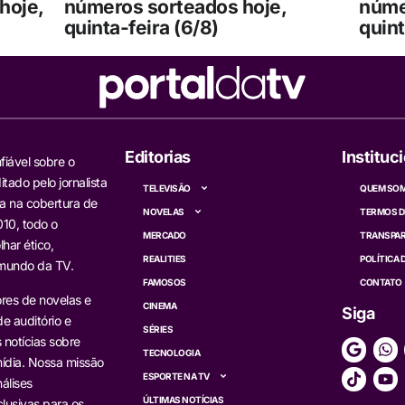
hoje,
números sorteados hoje,
núme
quinta-feira (6/8)
quint
Editorias
Instituc
fiável sobre o
itado pelo jornalista
TELEVISÃO
QUEM SO
a na cobertura de
NOVELAS
TERMOS D
10, todo o
MERCADO
TRANSPAR
har ético,
REALITIES
POLÍTICA 
 mundo da TV.
FAMOSOS
CONTATO
res de novelas e
CINEMA
Siga
e auditório e
SÉRIES
s notícias sobre
TECNOLOGIA
ídia. Nossa missão
ESPORTE NA TV
álises
ÚLTIMAS NOTÍCIAS
lusivas para os