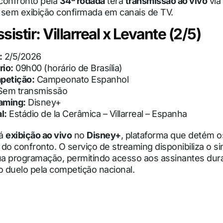
 confronto pela
34ª rodada
terá
transmissão ao vivo
via
, sem exibição confirmada em canais de TV.
istir: Villarreal x Levante (2/5)
:
2/5/2026
rio:
09h00 (horário de Brasília)
petição:
Campeonato Espanhol
em transmissão
aming:
Disney+
l:
Estádio de la Cerâmica – Villarreal – Espanha
rá
exibição ao vivo
no
Disney+
, plataforma que detém os
do confronto. O serviço de streaming disponibiliza o si
a programação, permitindo acesso aos assinantes dura
o duelo pela competição nacional.