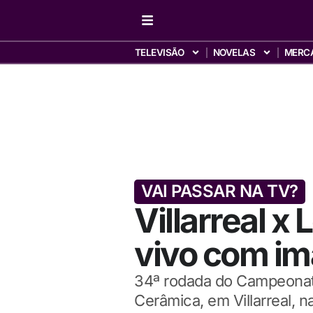
TELEVISÃO
NOVELAS
MERC
VAI PASSAR NA TV?
Villarreal x 
vivo com i
34ª rodada do Campeonato
Cerâmica, em Villarreal, 