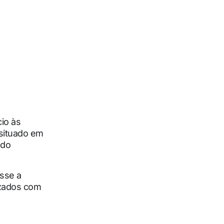
cio às
 situado em
do
esse a
izados com