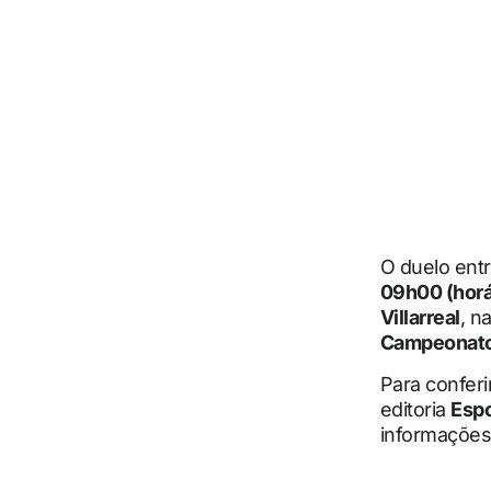
O duelo ent
09h00 (horár
Villarreal
, n
Campeonato
Para conferi
editoria
Espo
informações 