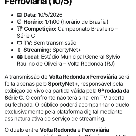
Ferroviária (10/5)
📅
Data:
10/5/2026
⏰
Horário:
17h00 (horário de Brasília)
🏆
Competição:
Campeonato Brasileiro –
Série C
📺
TV:
Sem transmissão
📱
Streaming:
SportyNet+
🏟
Local:
Estádio Municipal General Sylvio
Raulino de Oliveira – Volta Redonda (RJ)
A transmissão de
Volta Redonda x Ferroviária
será
feita apenas pelo
SportyNet+
, responsável pela
exibição ao vivo da partida válida pela
6ª rodada da
Série C
. O confronto não terá sinal em TV aberta
ou fechada. O público poderá acompanhar o duelo
exclusivamente pela plataforma digital mediante
assinatura ativa do serviço de streaming.
O duelo entre
Volta Redonda
e
Ferroviária