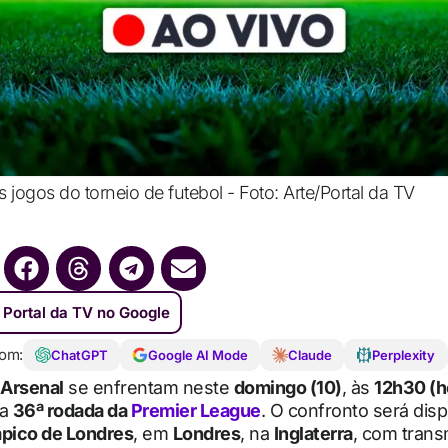
 jogos do torneio de futebol - Foto: Arte/Portal da TV
 Portal da TV no Google
om:
ChatGPT
Google AI Mode
Claude
Perplexity
Arsenal
se enfrentam neste
domingo (10)
, às
12h30 (h
la
36ª rodada da
Premier League
. O confronto será dis
mpico de Londres
, em
Londres
, na
Inglaterra
, com trans