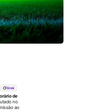
Grok
orário de
putado no
missão ao