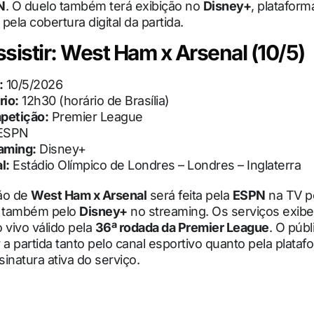
N
. O duelo também terá exibição no
Disney+
, plataform
pela cobertura digital da partida.
sistir: West Ham x Arsenal (10/5)
:
10/5/2026
rio:
12h30 (horário de Brasília)
petição:
Premier League
ESPN
aming:
Disney+
l:
Estádio Olímpico de Londres – Londres – Inglaterra
ão de
West Ham x Arsenal
será feita pela
ESPN
na TV p
e também pelo
Disney+
no streaming. Os serviços exib
 vivo válido pela
36ª rodada da Premier League
. O púb
 partida tanto pelo canal esportivo quanto pela platafo
inatura ativa do serviço.