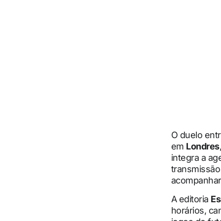
O duelo ent
em
Londres
integra a a
transmissão 
acompanhare
A editoria
Es
horários, ca