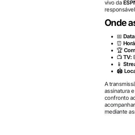
vivo da
ESP
responsável 
Onde as
📅
Data
⏰
Horá
🏆
Com
📺
TV:
📱
Stre
🏟
Loca
A transmiss
assinatura 
confronto ao
acompanhar a
mediante ass