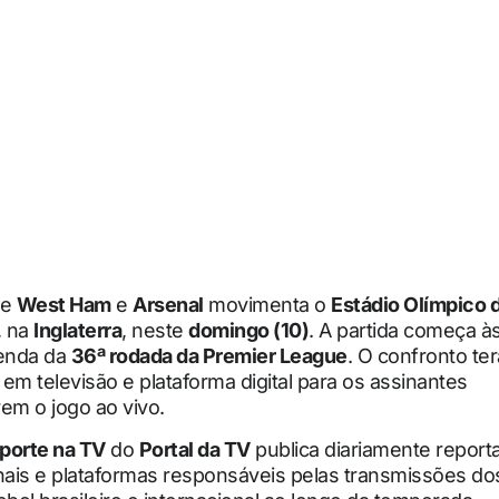
re
West Ham
e
Arsenal
movimenta o
Estádio Olímpico 
, na
Inglaterra
, neste
domingo (10)
. A partida começa à
genda da
36ª rodada da Premier League
. O confronto te
em televisão e plataforma digital para os assinantes
m o jogo ao vivo.
porte na TV
do
Portal da TV
publica diariamente repor
nais e plataformas responsáveis pelas transmissões dos