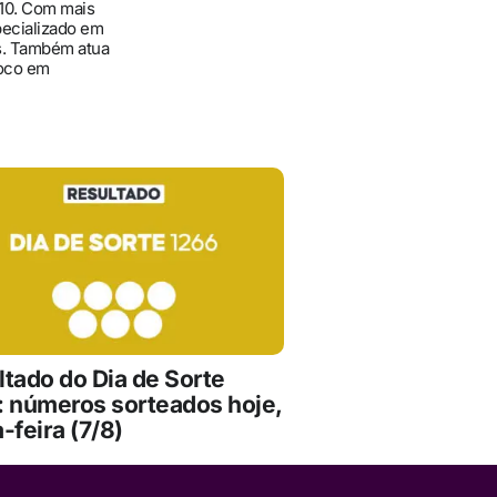
010. Com mais
pecializado em
ís. Também atua
foco em
ltado do Dia de Sorte
: números sorteados hoje,
-feira (7/8)