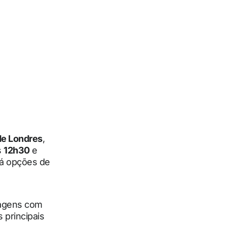
de Londres
,
s
12h30
e
rá opções de
tagens com
 principais