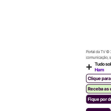
Portal da TV ©
comunicação, se
Tudo so
Ham
Clique para
Receba as ú
Fique por d