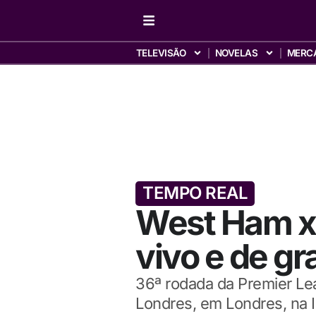
TELEVISÃO
NOVELAS
MERC
TEMPO REAL
West Ham x A
vivo e de g
36ª rodada da Premier Lea
Londres, em Londres, na I