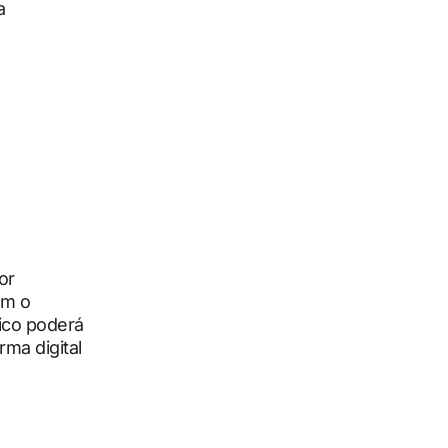
a
or
em o
lico poderá
rma digital