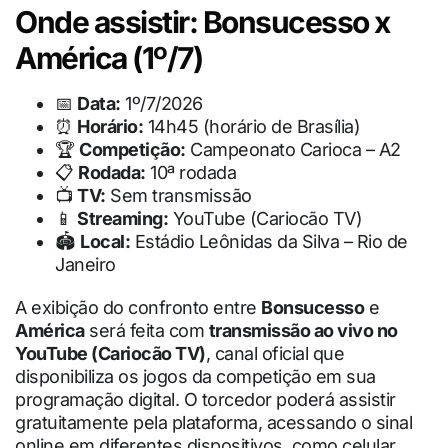
Onde assistir: Bonsucesso x
América (1º/7)
📅
Data:
1º/7/2026
⏰
Horário:
14h45 (horário de Brasília)
🏆
Competição:
Campeonato Carioca – A2
📋
Rodada:
10ª rodada
📺
TV:
Sem transmissão
📱
Streaming:
YouTube (Cariocão TV)
🏟
Local:
Estádio Leônidas da Silva – Rio de
Janeiro
A exibição do confronto entre
Bonsucesso
e
América
será feita com
transmissão ao vivo no
YouTube (Cariocão TV)
, canal oficial que
disponibiliza os jogos da competição em sua
programação digital. O torcedor poderá assistir
gratuitamente pela plataforma, acessando o sinal
online em diferentes dispositivos, como celular,