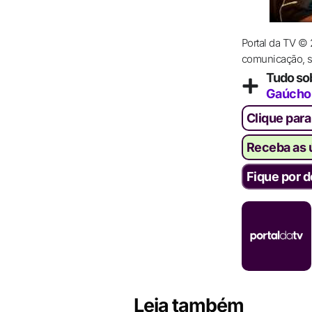
Portal da TV ©
comunicação, se
Tudo so
Gaúcho
Clique para
Receba as ú
Fique por d
Leia também