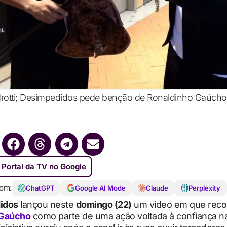
otti; Desimpedidos pede benção de Ronaldinho Gaúcho pa
 Portal da TV no Google
om:
ChatGPT
Google AI Mode
Claude
Perplexity
idos
lançou neste
domingo (22)
um vídeo em que reco
 Gaúcho
como parte de uma ação voltada à confiança n