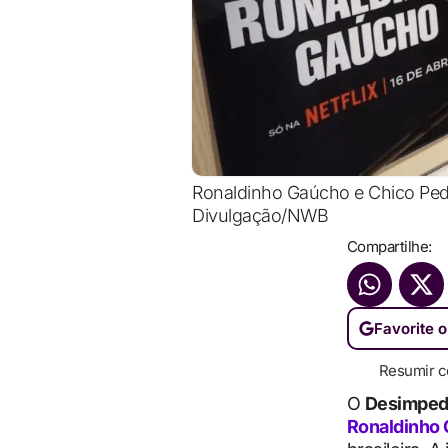
Ronaldinho Gaúcho e Chico Pedr
Divulgação/NWB
Compartilhe:
Favorite o
Resumir c
O
Desimped
Ronaldinho