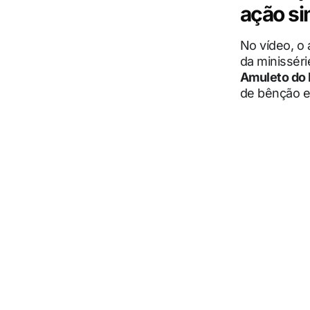
ação si
No vídeo, o
da minissér
Amuleto do
de bênção e