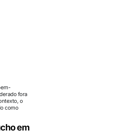
 bem-
derado fora
ontexto, o
ido como
úcho em