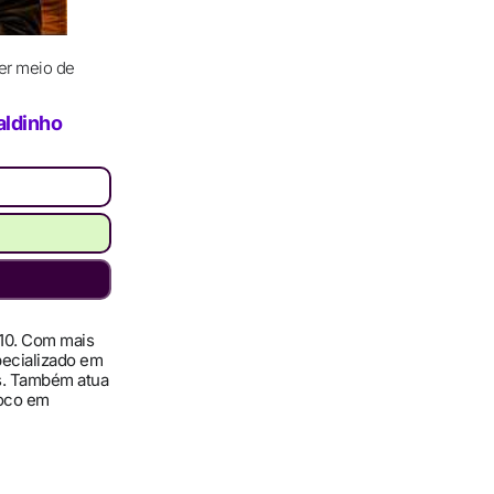
er meio de
aldinho
010. Com mais
pecializado em
ís. Também atua
foco em