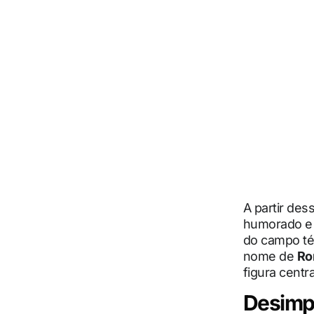
A partir de
humorado e s
do campo téc
nome de
Ro
figura centra
Desimp