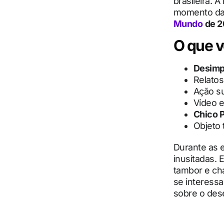
brasileira. A
momento da 
Mundo
de 
O que v
Desimp
Relatos
Ação su
Vídeo 
Chico P
Objeto 
Durante as e
inusitadas. 
tambor e cha
se interessa
sobre o des