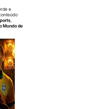
erde e
 conteúdo
ports
,
o Mundo de