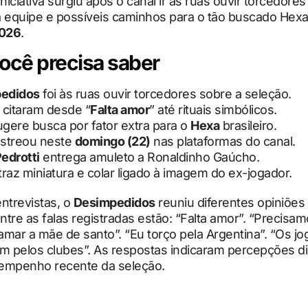
 iniciativa surgiu após o canal ir às ruas ouvir torcedore
equipe e possíveis caminhos para o tão buscado Hex
2026
.
ocê precisa saber
edidos
foi às ruas ouvir torcedores sobre a seleção.
 citaram desde “
Falta amor
” até rituais simbólicos.
gere busca por fator extra para o
Hexa
brasileiro.
estreou neste
domingo (22)
nas plataformas do canal.
edrotti
entrega amuleto a Ronaldinho Gaúcho.
traz miniatura e colar ligado à imagem do ex-jogador.
ntrevistas, o
Desimpedidos
reuniu diferentes opiniões 
Entre as falas registradas estão: “Falta amor”. “Precisa
mar a mãe de santo”. “Eu torço pela Argentina”. “Os j
m pelos clubes”. As respostas indicaram percepções di
empenho recente da seleção.