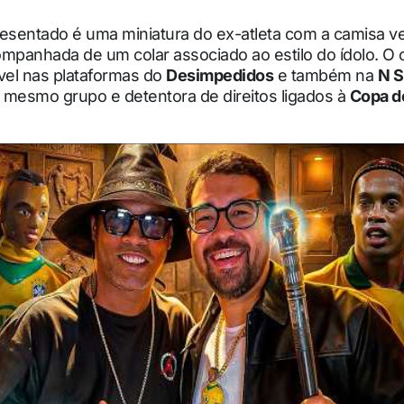
resentado é uma miniatura do ex-atleta com a camisa v
ompanhada de um colar associado ao estilo do ídolo. O
vel nas plataformas do
Desimpedidos
e também na
N S
 mesmo grupo e detentora de direitos ligados à
Copa d