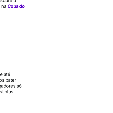
s sobre o
a na
Copa do
e até
mos bater
ogadores só
stintas