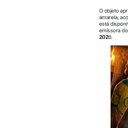
O objeto ap
amarela, ac
está disponí
emissora do
202
6.