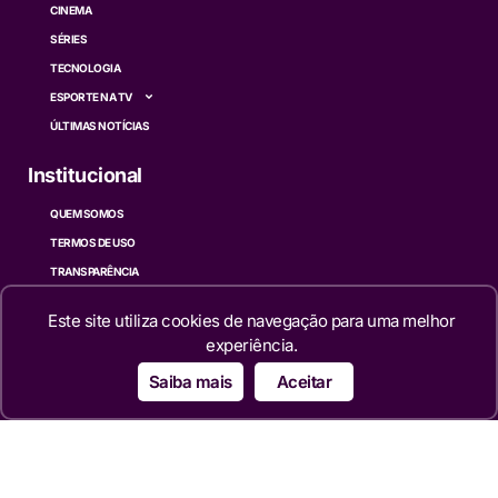
CINEMA
SÉRIES
TECNOLOGIA
ESPORTE NA TV
ÚLTIMAS NOTÍCIAS
Institucional
QUEM SOMOS
TERMOS DE USO
TRANSPARÊNCIA
POLÍTICA DE PRIVACIDADE
Este site utiliza cookies de navegação para uma melhor
CONTATO
experiência.
Siga
Saiba mais
Aceitar